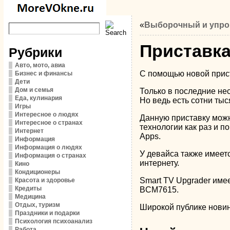
«
Выборочный и упро
Приставка
Рубрики
Авто, мото, авиа
С помощью новой прист
Бизнес и финансы
Дети
Дом и семья
Только в последние нес
Еда, кулинария
Но ведь есть сотни тыс
Игры
Интересное о людях
Данную приставку можно
Интересное о странах
технологии как раз и 
Интернет
Apps.
Информация
Информация о людях
У девайса также имеет
Информация о странах
интернету.
Кино
Кондиционеры
Smart TV Upgrader име
Красота и здоровье
Кредиты
BCM7615.
Медицина
Отдых, туризм
Широкой публике новин
Праздники и подарки
Психология психоанализ
Работа