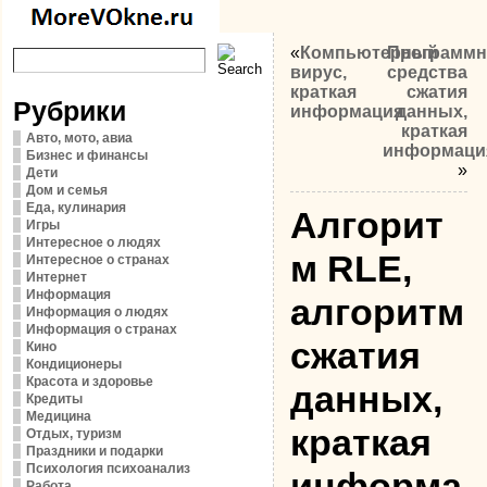
«
Компьютерный
Программ
вирус,
средства
краткая
сжатия
Рубрики
информация
данных,
краткая
Авто, мото, авиа
информаци
Бизнес и финансы
»
Дети
Дом и семья
Еда, кулинария
Алгорит
Игры
Интересное о людях
м RLE,
Интересное о странах
Интернет
Информация
алгоритм
Информация о людях
Информация о странах
сжатия
Кино
Кондиционеры
Красота и здоровье
данных,
Кредиты
Медицина
краткая
Отдых, туризм
Праздники и подарки
Психология психоанализ
информа
Работа