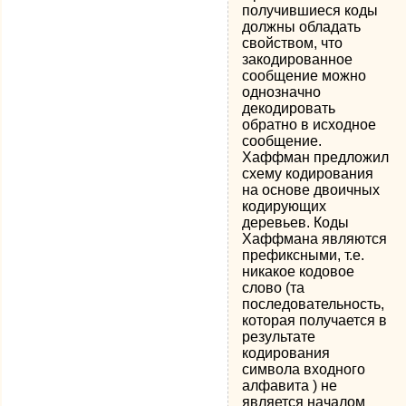
получившиеся коды
должны обладать
свойством, что
закодированное
сообщение можно
однозначно
декодировать
обратно в исходное
сообщение.
Хаффман предложил
схему кодирования
на основе двоичных
кодирующих
деревьев. Коды
Хаффмана являются
префиксными, т.е.
никакое кодовое
слово (та
последовательность,
которая получается в
результате
кодирования
символа входного
алфавита ) не
является началом