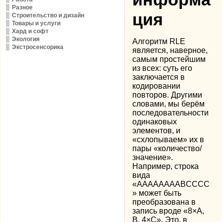
Разное
ция
Строительство и дизайн
Товары и услуги
Хард и софт
Экология
Алгоритм RLE
Экстросенсорика
является, наверное,
самым простейшим
из всех: суть его
заключается в
кодировании
повторов. Другими
словами, мы берём
последовательности
одинаковых
элементов, и
«схлопываем» их в
пары «количество/
значение».
Например, строка
вида
«AAAAAAAABCCCC
» может быть
преобразована в
запись вроде «8×A,
B, 4×C». Это, в