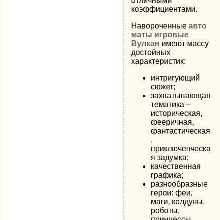
отличными
коэффициентами.
Навороченные
авто
маты игровые
Вулкан
имеют массу
достойных
характеристик:
интригующий
сюжет;
захватывающая
тематика –
историческая,
фееричная,
фантастическая
,
приключенческа
я задумка;
качественная
графика;
разнообразные
герои: феи,
маги, колдуны,
роботы,
принцессы,