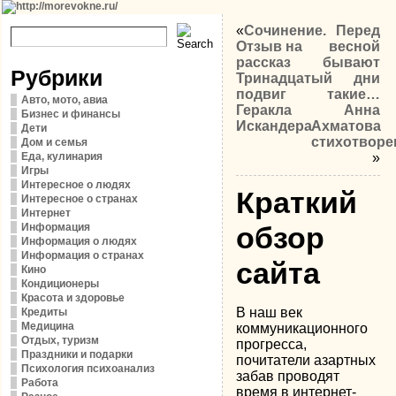
«
Сочинение.
Перед
Отзыв на
весной
рассказ
бывают
Рубрики
Тринадцатый
дни
подвиг
такие…
Авто, мото, авиа
Геракла
Анна
Бизнес и финансы
Искандера
Ахматова
Дети
стихотворе
Дом и семья
Еда, кулинария
»
Игры
Интересное о людях
Краткий
Интересное о странах
Интернет
Информация
обзор
Информация о людях
Информация о странах
сайта
Кино
Кондиционеры
Красота и здоровье
В наш век
Кредиты
Медицина
коммуникационного
Отдых, туризм
прогресса,
Праздники и подарки
почитатели азартных
Психология психоанализ
забав проводят
Работа
время в интернет-