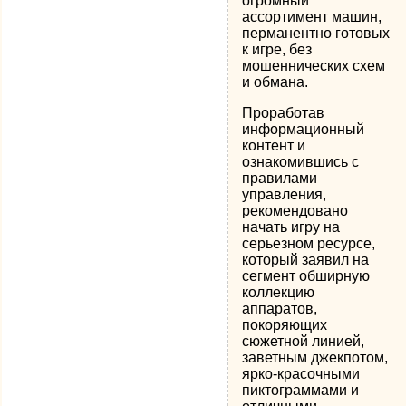
огромный
ассортимент машин,
перманентно готовых
к игре, без
мошеннических схем
и обмана.
Проработав
информационный
контент и
ознакомившись с
правилами
управления,
рекомендовано
начать игру на
серьезном ресурсе,
который заявил на
сегмент обширную
коллекцию
аппаратов,
покоряющих
сюжетной линией,
заветным джекпотом,
ярко-красочными
пиктограммами и