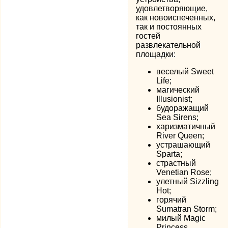
удовлетворяющие,
как новоиспеченных,
так и постоянных
гостей
развлекательной
площадки:
веселый Sweet
Life;
магический
Illusionist;
будоражащий
Sea Sirens;
харизматичный
River Queen;
устрашающий
Sparta;
страстный
Venetian Rose;
улетный Sizzling
Hot;
горячий
Sumatran Storm;
милый Magic
Princess.