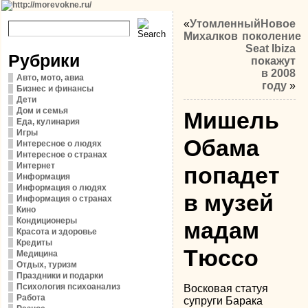
«
Утомленный
Новое
Михалков
поколение
Seat Ibiza
Рубрики
покажут
в 2008
Авто, мото, авиа
году
»
Бизнес и финансы
Дети
Дом и семья
Мишель
Еда, кулинария
Игры
Обама
Интересное о людях
Интересное о странах
Интернет
попадет
Информация
Информация о людях
в музей
Информация о странах
Кино
Кондиционеры
мадам
Красота и здоровье
Кредиты
Тюссо
Медицина
Отдых, туризм
Праздники и подарки
Психология психоанализ
Восковая статуя
Работа
супруги Барака