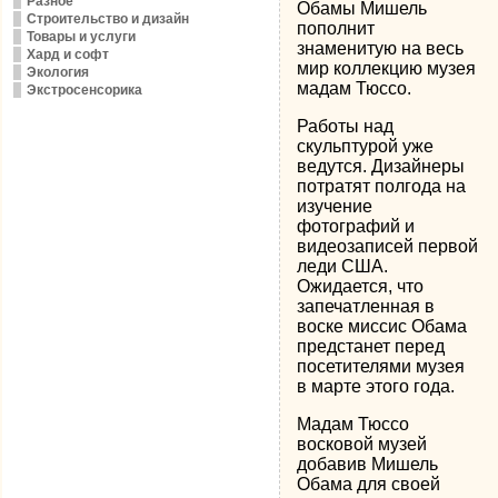
Разное
Обамы Мишель
Строительство и дизайн
пополнит
Товары и услуги
знаменитую на весь
Хард и софт
мир коллекцию музея
Экология
мадам Тюссо.
Экстросенсорика
Работы над
скульптурой уже
ведутся. Дизайнеры
потратят полгода на
изучение
фотографий и
видеозаписей первой
леди США.
Ожидается, что
запечатленная в
воске миссис Обама
предстанет перед
посетителями музея
в марте этого года.
Мадам Тюссо
восковой музей
добавив Мишель
Обама для своей