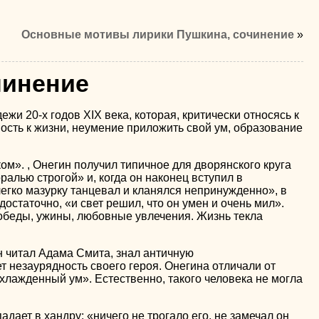
Основные мотивы лирики Пушкина, сочинение
»
чинение
жи 20-х годов XIX века, которая, критически относясь к
ость к жизни, неумение приложить свой ум, образование
м». , Онегин получил типичное для дворянского круга
ралью строгой» и, когда он наконец вступил в
егко мазурку танцевал и кланялся непринужденно», в
достаточно, «и свет решил, что он умен и очень мил».
, обеды, ужины, любовные увлечения. Жизнь текла
н читал Адама Смита, знал античную
 незаурядность своего героя. Онегина отличали от
хлажденный ум». Естественно, такого человека не могла
дает в хандру: «ничего не трогало его, не замечал он