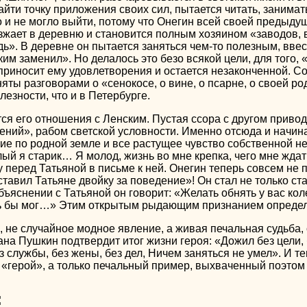
айти точку приложения своих сил, пытается читать, занимат
 и не могло выйти, потому что Онегин всей своей предыдущ
жает в деревню и становится полным хозяином «заводов, в
ь». В деревне он пытается заняться чем-то полезным, ввес
им заменил». Но делалось это безо всякой цели, для того, 
 приносит ему удовлетворения и остается незаконченной. 
няты разговорами о «сенокосе, о вине, о псарне, о своей ро
езности, что и в Петербурге.
я его отношения с Ленским. Пустая ссора с другом приводи
ний», рабом светской условности. Именно отсюда и начинае
ие по родной земле и все растущее чувство собственной не
ый я старик… Я молод, жизнь во мне крепка, чего мне ждать
 перед Татьяной в письме к ней. Онегин теперь совсем не п
тавил Татьяне двойку за поведение»! Он стал не только ста
бъяснении с Татьяной он говорит: «Желать обнять у вас кол
ть бы мог…» Этим открытым рыдающим признанием определе
я, не случайное модное явление, а живая печальная судьб
на Пушкин подтвердит итог жизни героя: «Дожил без цели, 
з службы, без жены, без дел, Ничем заняться не умел». И 
 «герой», а только печальный пример, выхваченный поэтом 
: