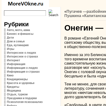
«
Пугачев —разбойник 
Пушкина «Капитанска
Рубрики
Онегин — 
Авто, мото, авиа
Бизнес и финансы
Дети
В романе «Евгений Онег
Дом и семья
светскому обществу, в
Еда, кулинария
к общественно-полезном
Игры
Интересное о людях
Именно за это Белинск
Интересное о странах
того времени воспитани
Интернет
самостоятельную жизнь
Информация
разговоре мог «коснуть
Информация о людях
Онегин с головой окуна
Информация о странах
Кино
бесцельно и была «одн
Кондиционеры
Красота и здоровье
Тем не менее, для сво
Кредиты
литературу, сочинения
Медицина
многих «мечтам неволь
Отдых, туризм
долго удовлетворять бе
Праздники и подарки
Психология психоанализ
«Свободный, в цвете лу
Работа