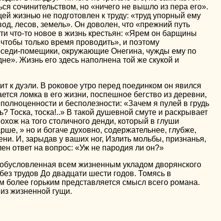
ься сочинительством, но «ничего не вышло из пера его».
ей жизнью не подготовлен к труду: «труд упорный ему
од, лесов, земель». Он доволен, что «прежний путь
ти что-то новое в жизнь крестьян: «Ярем он барщины
«чтобы только время проводить», и поэтому
Соседи-помещики, окружающие Онегина, чужды ему по
дне». Жизнь его здесь наполнена той же скукой и
т к дуэли. В роковое утро перед поединком он явился
тся ломка в его жизни, поспешное бегство из деревни,
полноценности и бесполезности: «Зачем я пулей в грудь
? Тоска, тоска!..» В такой душевной смуте и раскрывает
охож на того столичного денди, который в глуши
рше, » но и богаче духовно, содержательнее, глубже,
ени. И, зарыдав у ваших ног, Излить мольбы, признанья,
н ответ на вопрос: «Уж не пародия ли он?»
а, обусловленная всем жизненным укладом дворянского
без трудов До двадцати шести годов. Томясь в
тем более горьким представляется смысл всего романа.
из жизненной гущи.