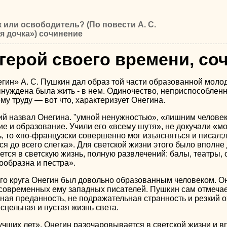
или освободитель? (По повести А. С.
я дочка») сочинение
герой своего времени, со
ин» А. С. Пушкин дал образ той части образованной молоде
ынуждена была жить - в нем. Одиночество, неприспособленн
у труду — вот что, характеризует Онегина.
ий назвал Онегина. "умной ненужностью», «лишним человеко
е и образование. Учили его «всему шутя», не докучали «мо
, то «по-французски совершенно мог изъясняться и писал;л
ся до всего слегка». Для светской жизни этого было вполне 
ется в светскую жизнь, полную развлечений: балы, театры
ообразна и пестра».
его круга Онегин был довольно образованным человеком. О
 современных ему западных писателей. Пушкин сам отмечает
ная преданность, не подражательная странность и резкий о
сцельная и пустая жизнь света.
чших лет», Онегин разочаровывается в светской жизни и впа