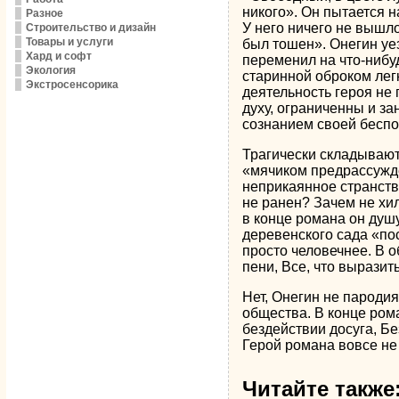
никого». Он пытается н
Разное
У него ничего не вышло
Строительство и дизайн
Товары и услуги
был тошен». Онегин уез
Хард и софт
переменил на что-нибуд
Экология
старинной оброком легк
Экстросенсорика
деятельность героя не
духу, ограниченны и за
сознанием своей беспол
Трагически складываютс
«мячиком предрассужде
неприкаянное странств
не ранен? Зачем не хил
в конце романа он душу
деревенского сада «пос
просто человечнее. В о
пени, Все, что вырази
Нет, Онегин не пароди
общества. В конце рома
бездействии досуга, Бе
Герой романа вовсе не
Читайте также