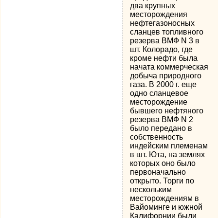
два крупных
месторождения
нефтегазоносных
сланцев топливного
резерва ВМФ N 3 в
шт. Колорадо, где
кроме нефти была
начата коммерческая
добыча природного
газа. В 2000 г. еще
одно сланцевое
месторождение
бывшего нефтяного
резерва ВМФ N 2
было передано в
собственность
индейским племенам
в шт. Юта, на землях
которых оно было
первоначально
открыто. Торги по
нескольким
месторождениям в
Вайоминге и южной
Калифорнии были