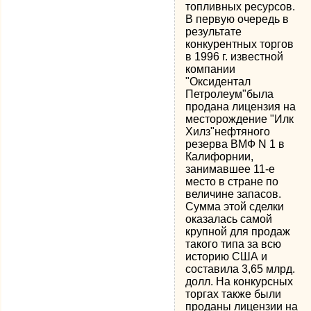
топливных ресурсов.
В первую очередь в
результате
конкурентных торгов
в 1996 г. известной
компании
"Оксидентал
Петролеум"была
продана лицензия на
месторождение "Илк
Хилз"нефтяного
резерва ВМФ N 1 в
Калифорнии,
занимавшее 11-е
место в стране по
величине запасов.
Сумма этой сделки
оказалась самой
крупной для продаж
такого типа за всю
историю США и
составила 3,65 млрд.
долл. На конкурсных
торгах также были
проданы лицензии на