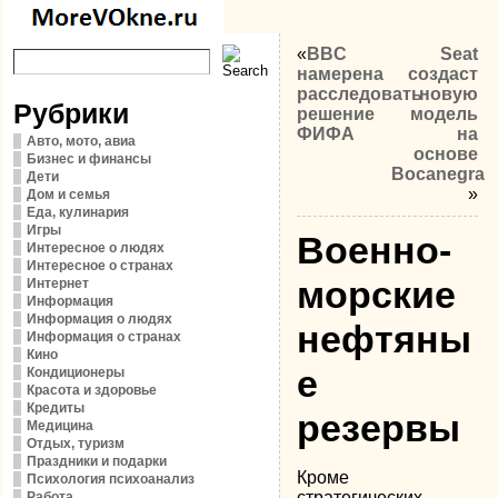
«
BBC
Seat
намерена
создаст
расследовать
новую
Рубрики
решение
модель
ФИФА
на
Авто, мото, авиа
основе
Бизнес и финансы
Bocanegra
Дети
»
Дом и семья
Еда, кулинария
Игры
Военно-
Интересное о людях
Интересное о странах
морские
Интернет
Информация
Информация о людях
нефтяны
Информация о странах
Кино
е
Кондиционеры
Красота и здоровье
Кредиты
резервы
Медицина
Отдых, туризм
Праздники и подарки
Кроме
Психология психоанализ
стратегических
Работа