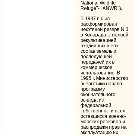
National Wildlife
Refuge"- "ANWR").
В 1987 г. был
расформирован
нефтяной резерв N 3
в Колорадо, с полной
рекультивацией
входивших в его
состав земель и
последующей
передачей их в
коммерческое
использование. В
1995 г. Министерство
энергетики начало
программу
окончательного
вывода из
федеральной
собственности всех
оставшихся военно-
морских резервов и
распродажи прав на
эксплуатацию их