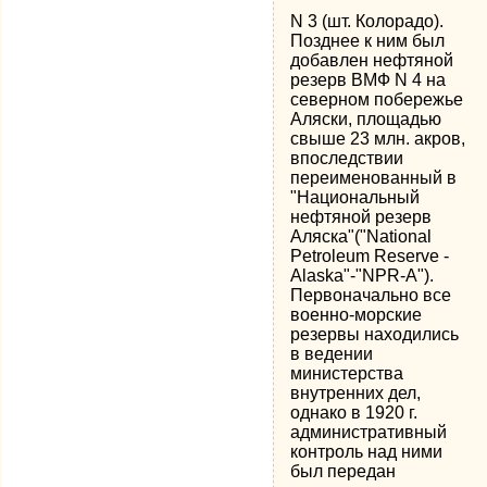
N 3 (шт. Колорадо).
Позднее к ним был
добавлен нефтяной
резерв ВМФ N 4 на
северном побережье
Аляски, площадью
свыше 23 млн. акров,
впоследствии
переименованный в
"Национальный
нефтяной резерв
Аляска"("National
Petroleum Reserve -
Alaska"-"NPR-A").
Первоначально все
военно-морские
резервы находились
в ведении
министерства
внутренних дел,
однако в 1920 г.
административный
контроль над ними
был передан