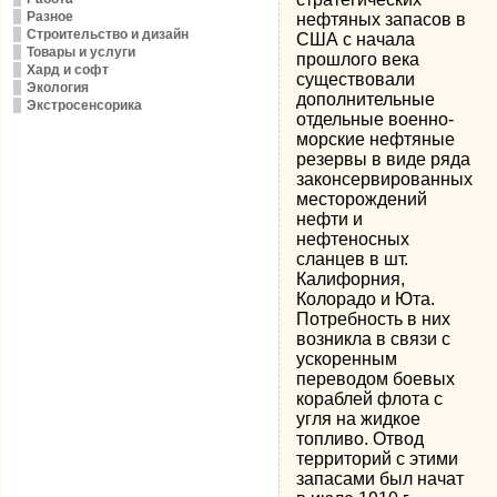
Разное
нефтяных запасов в
Строительство и дизайн
США с начала
Товары и услуги
прошлого века
Хард и софт
существовали
Экология
дополнительные
Экстросенсорика
отдельные военно-
морские нефтяные
резервы в виде ряда
законсервированных
месторождений
нефти и
нефтеносных
сланцев в шт.
Калифорния,
Колорадо и Юта.
Потребность в них
возникла в связи с
ускоренным
переводом боевых
кораблей флота с
угля на жидкое
топливо. Отвод
территорий с этими
запасами был начат