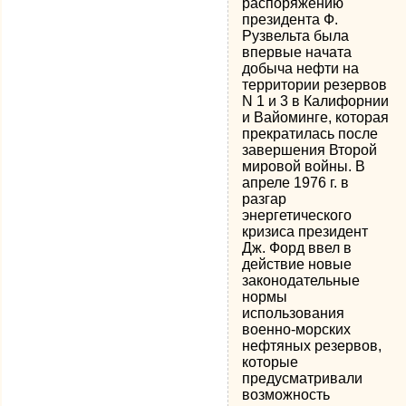
распоряжению
президента Ф.
Рузвельта была
впервые начата
добыча нефти на
территории резервов
N 1 и 3 в Калифорнии
и Вайоминге, которая
прекратилась после
завершения Второй
мировой войны. В
апреле 1976 г. в
разгар
энергетического
кризиса президент
Дж. Форд ввел в
действие новые
законодательные
нормы
использования
военно-морских
нефтяных резервов,
которые
предусматривали
возможность