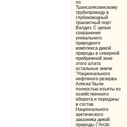
по
Трансаляскинскому
трубопроводу в
глубоководный
транзитный порт
Валдиз. С целью
сохранения
уникального
природного
комплекса дикой
природы в северной
прибрежной зоне
этого штата
остальные земли
"Национального
нефтяного резерва
Аляска"были
полностью изъяты из
хозяйственного
оборота и переданы
в состав
Национального
арктического
заказника дикой
природы ("Arctic