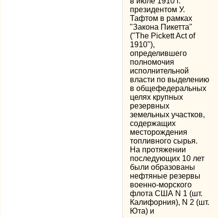
в июле 1910 г.
президентом У.
Тафтом в рамках
"Закона Пикетта"
("The Pickett Act of
1910"),
определившего
полномочия
исполнительной
власти по выделению
в общефедеральных
целях крупных
резервных
земельных участков,
содержащих
месторождения
топливного сырья.
На протяжении
последующих 10 лет
были образованы
нефтяные резервы
военно-морского
флота США N 1 (шт.
Калифорния), N 2 (шт.
Юта) и