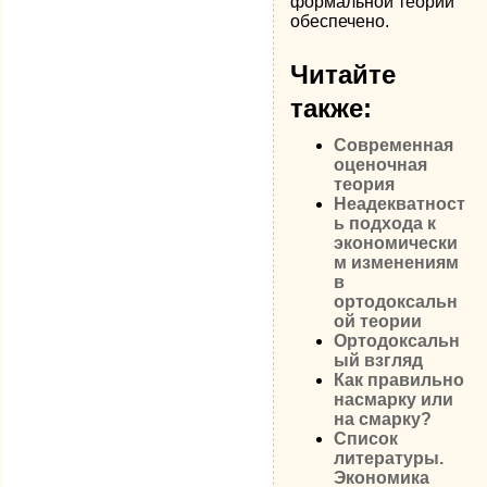
формальной теории
обеспечено.
Читайте
также:
Современная
оценочная
теория
Неадекватност
ь подхода к
экономически
м изменениям
в
ортодоксальн
ой теории
Ортодоксальн
ый взгляд
Как правильно
насмарку или
на смарку?
Список
литературы.
Экономика