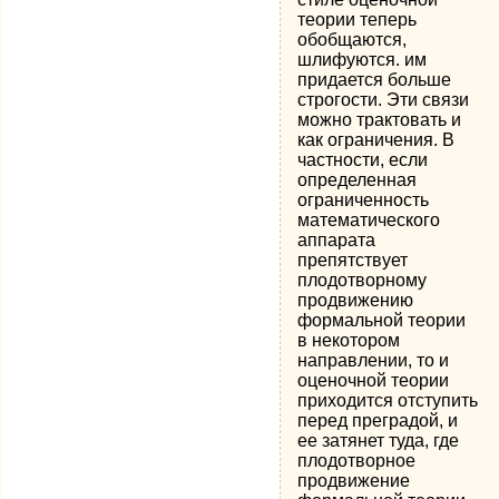
теории теперь
обобщаются,
шлифуют­ся. им
придается больше
строгости. Эти связи
можно трактовать и
как ограничения. В
частности, если
определенная
ограничен­ность
математического
аппарата
препятствует
плодотворному
продвижению
формальной теории
в некотором
направлении, то и
оценочной теории
приходится отступить
перед преградой, и
ее затянет туда, где
плодотворное
продвижение