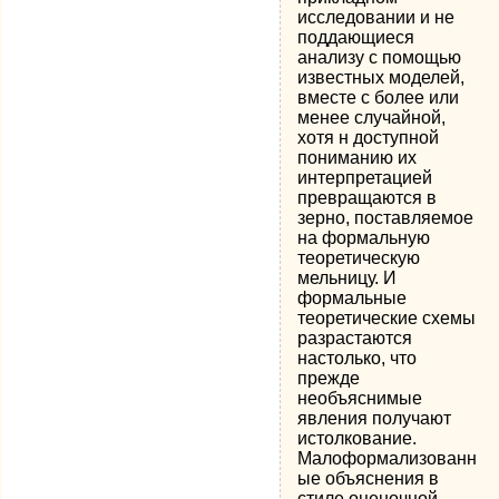
исследовании и не
под­дающиеся
анализу с помощью
известных моделей,
вместе с более или
менее случайной,
хотя н доступной
пониманию их
интерпретацией
превращаются в
зерно, поставляемое
на фор­мальную
теоретическую
мельницу. И
формальные
теоретиче­ские схемы
разрастаются
настолько, что
прежде
необъяснимые
явления получают
истолкование.
Малоформализованн
ые объяс­нения в
стиле оценочной