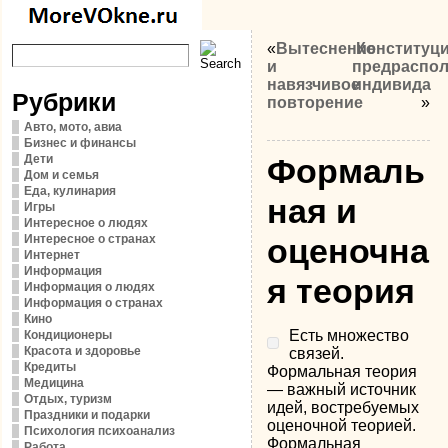
«
Вытеснение
Конституц
и
предраспо
навязчивое
индивида
Рубрики
повторение
»
Авто, мото, авиа
Бизнес и финансы
Дети
Формаль
Дом и семья
Еда, кулинария
ная и
Игры
Интересное о людях
Интересное о странах
оценочна
Интернет
Информация
я теория
Информация о людях
Информация о странах
Кино
Есть множество
Кондиционеры
Красота и здоровье
связей.
Кредиты
Формальная теория
Медицина
— важный источник
Отдых, туризм
идей, востребуемых
Праздники и подарки
оценочной теорией.
Психология психоанализ
Формальная
Работа