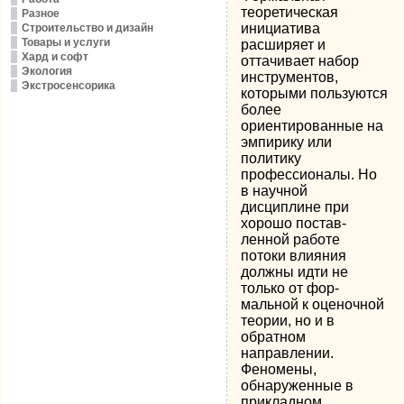
теоретическая
Разное
инициа­тива
Строительство и дизайн
Товары и услуги
расширяет и
Хард и софт
оттачивает набор
Экология
инструментов,
Экстросенсорика
которыми пользуются
более
ориентированные на
эмпирику или
политику
профессионалы.
Но
в научной
дисциплине при
хорошо постав­
ленной работе
потоки влияния
должны идти не
только от фор­
мальной к оценочной
теории, но и в
обратном
направлении.
Феномены,
обнаруженные в
прикладном