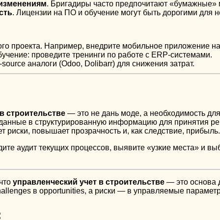
изменениям
. Бригадиры часто предпочитают «бумажные» 
сть
. Лицензии на ПО и обучение могут быть дорогими для 
ого проекта. Например, внедрите мобильное приложение на
бучение: проведите тренинги по работе с ERP-системами.
source аналоги (Odoo, Dolibarr) для снижения затрат.
 в строительстве
— это не дань моде, а необходимость дл
 данные в структурированную информацию для принятия ре
 риски, повышает прозрачность и, как следствие, прибыль.
ите аудит текущих процессов, выявите «узкие места» и в
 что
управленческий учет в строительстве
— это основа 
llenges в opportunities, а риски — в управляемые парамет
: