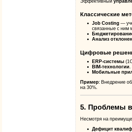
Эффективный
управле
Классические ме
Job Costing
— уче
связанные с ним 
Бюджетирование
Анализ отклоне
Цифровые решен
ERP-системы
(1С
BIM-технологии
.
Мобильные при
Пример
: Внедрение о
на 30%.
5. Проблемы в
Несмотря на преимуще
Дефицит квалиф