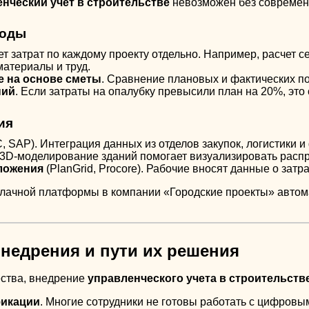
нческий учет в строительстве
невозможен без современ
тоды
т затрат по каждому проекту отдельно. Например, расчет с
материалы и труд.
 на основе сметы
. Сравнение плановых и фактических п
ний
. Если затраты на опалубку превысили план на 20%, это 
ия
, SAP). Интеграция данных из отделов закупок, логистики и
 3D-моделирование зданий помогает визуализировать распр
ложения
(PlanGrid, Procore). Рабочие вносят данные о зат
блачной платформы в компании «Городские проекты» автом
недрения и пути их решения
ства, внедрение
управленческого учета в строительств
икации
. Многие сотрудники не готовы работать с цифровы