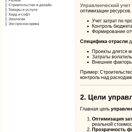
Разное
Строительство и дизайн
Управленческий учет
Товары и услуги
оптимизации ресурсов.
Хард и софт
Экология
Учет затрат по пр
Экстросенсорика
Контроль бюджета
Формирование отч
Специфика отрасли
д
Проекты длятся м
Затраты волатильн
Внешние факторы, 
Пример: Строительство 
контроль над расходам
2. Цели управ
Главная цель
управлен
Оптимизация за
реальной стоимос
Прозрачность ф