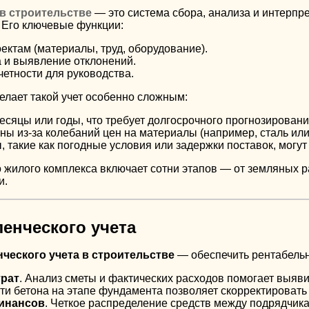
 в строительстве
— это система сбора, анализа и интерпр
 Его ключевые функции:
оектам (материалы, труд, оборудование).
 и выявление отклонений.
етности для руководства.
елает такой учет особенно сложным:
есяцы или годы, что требует долгосрочного прогнозировани
ы из-за колебаний цен на материалы (например, сталь или 
такие как погодные условия или задержки поставок, могут
жилого комплекса включает сотни этапов — от земляных ра
и.
ленческого учета
ческого учета в строительстве
— обеспечить рентабельн
трат
. Анализ сметы и фактических расходов помогает выяв
ти бетона на этапе фундамента позволяет скорректировать 
инансов
. Четкое распределение средств между подрядчик