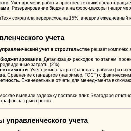
ков
. Учет времени работ и простоев техники предотвраща
ками
. Резервирование бюджета на форс-мажоры (например, 
йТех» сократила перерасход на 15%, внедрив ежедневный 
авленческого учета
управленческий учет в строительстве
решает комплекс з
 бюджетирование
. Детализация расходов по этапам: прое
предвиденные затраты (2%).
бестоимости
. Учет прямых затрат (зарплата рабочих) и нак
ва
. Сравнение стандартов (например, ГОСТ) с фактическим
четность
. Еженедельные отчеты для менеджмента включают
в Москве выявили задержку поставки плит. Благодаря отче
трафов за срыв сроков.
ы управленческого учета