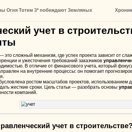
ны Огня Тотем 3* побеждают Земляных
Хроник
еский учет в строительств
нты
— это сложный механизм, где успех проекта зависит от сла
уренции и ужесточения требований заказчиков
управленчес
димостью. В отличие от финансового учета, который фокус
аправлен на внутренние процессы: он помогает прогнозиров
я.
бусловлена ростом масштабов проектов, использованием до
ать жесткие сроки. Цель статьи — разобрать основы
управ
ности компаний.
управленческий учет в строительстве