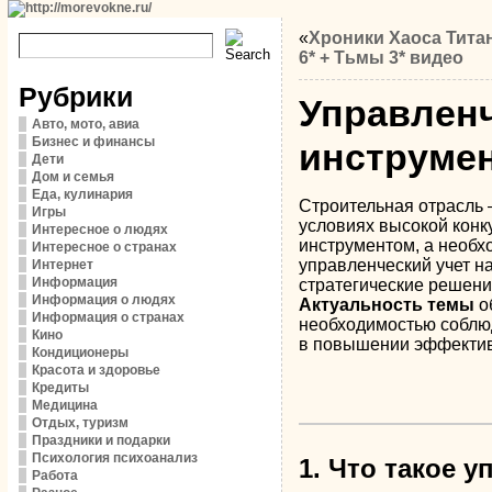
«
Хроники Хаоса Тита
6* + Тьмы 3* видео
Рубрики
Управленч
Авто, мото, авиа
Бизнес и финансы
инструме
Дети
Дом и семья
Еда, кулинария
Строительная отрасль 
Игры
условиях высокой конк
Интересное о людях
инструментом, а необхо
Интересное о странах
управленческий учет н
Интернет
Информация
стратегические решени
Информация о людях
Актуальность темы
о
Информация о странах
необходимостью соблюд
Кино
в повышении эффектив
Кондиционеры
Красота и здоровье
Кредиты
Медицина
Отдых, туризм
Праздники и подарки
Психология психоанализ
1. Что такое 
Работа