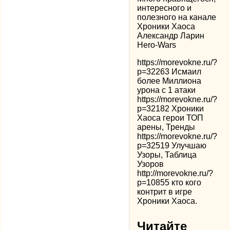
интересного и
полезного на канале
Хроники Хаоса
Александр Ларин
Hero-Wars
https://morevokne.ru/?
p=32263 Исмаил
более Миллиона
урона с 1 атаки
https://morevokne.ru/?
p=32182 Хроники
Хаоса герои ТОП
арены, Тренды
https://morevokne.ru/?
p=32519 Улучшаю
Узоры, Таблица
Узоров
http://morevokne.ru/?
p=10855 кто кого
контрит в игре
Хроники Хаоса.
Читайте