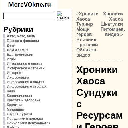
«
Хроники
Хроники
Хаоса
Хаоса
Турнир
Шкатулки
Рубрики
Мощи
Питомцев,
героев
видео
»
Авто, мото, авиа
Влияние
Бизнес и финансы
Прокачки
Дети
Обликов,
Дом и семья
Еда, кулинария
видео
Игры
Интересное о людях
Хроники
Интересное о странах
Интернет
Информация
Хаоса
Информация о людях
Информация о странах
Сундуки
Кино
Кондиционеры
Красота и здоровье
с
Кредиты
Медицина
Ресурсам
Отдых, туризм
Праздники и подарки
Психология психоанализ
и Героев,
Работа