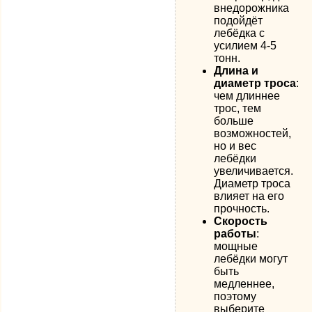
внедорожника
подойдёт
лебёдка с
усилием 4-5
тонн.
Длина и
диаметр троса
:
чем длиннее
трос, тем
больше
возможностей,
но и вес
лебёдки
увеличивается.
Диаметр троса
влияет на его
прочность.
Скорость
работы
:
мощные
лебёдки могут
быть
медленнее,
поэтому
выберите