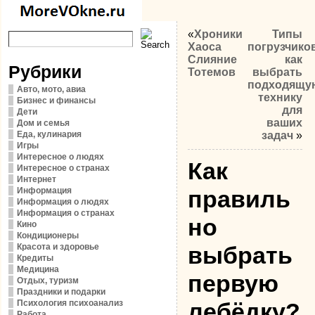
«
Хроники
Типы
Хаоса
погрузчико
Слияние
как
Рубрики
Тотемов
выбрать
подходящу
Авто, мото, авиа
технику
Бизнес и финансы
для
Дети
ваших
Дом и семья
Еда, кулинария
задач
»
Игры
Интересное о людях
Как
Интересное о странах
Интернет
Информация
правиль
Информация о людях
Информация о странах
но
Кино
Кондиционеры
Красота и здоровье
выбрать
Кредиты
Медицина
первую
Отдых, туризм
Праздники и подарки
Психология психоанализ
лебёдку?
Работа