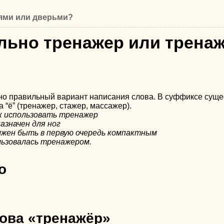
ями или дверьми?
льно тренажер или трена
о правильный вариант написания слова. В суффиксе сущес
“ё” (тренажер, стажер, массажер).
ак использовать тренажер
значен для ног
лжен быть в первую очередь компактным
льзовалась тренажером.
о
ова «тренажёр»