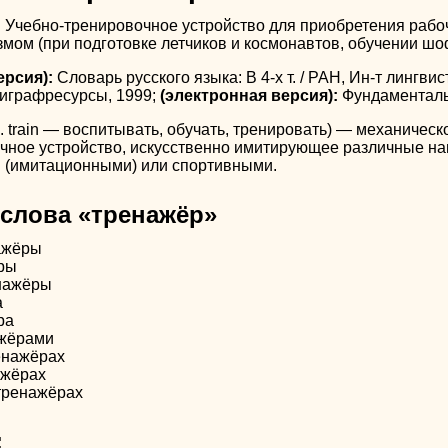
.
Учебно-тренировочное устройство для приобретения рабо
ом (при подготовке летчиков и космонавтов, обучении шофе
ерсия):
Словарь русского языка: В 4-х т. / РАН, Ин-т лингви
олиграфресурсы, 1999;
(электронная версия):
Фундаменталь
. train — воспитывать, обучать, тренировать) — механичес
чное устройство, искусственно имитирующее различные наг
 (имитационными) или спортивными.
слова «тренажёр»
ажёры
ры
нажёры
а
ра
жёрами
енажёрах
ажёрах
тренажёрах
: