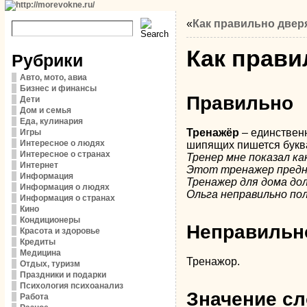
«
Как правильно двер
Как прави
Рубрики
Авто, мото, авиа
Бизнес и финансы
Правильно
Дети
Дом и семья
Еда, кулинария
Тренажёр
– единственн
Игры
Интересное о людях
шипящих пишется буква 
Интересное о странах
Тренер мне показал к
Интернет
Этот тренажер предна
Информация
Тренажер для дома до
Информация о людях
Ольга неправильно по
Информация о странах
Кино
Кондиционеры
Неправильн
Красота и здоровье
Кредиты
Медицина
Тренажор.
Отдых, туризм
Праздники и подарки
Психология психоанализ
Значение сл
Работа