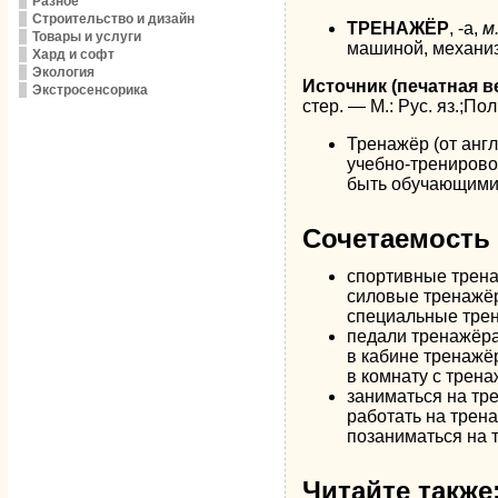
Разное
Строительство и дизайн
ТРЕНАЖЁР
, -а,
м
Товары и услуги
машиной, механизм
Хард и софт
Экология
Источник (печатная в
Экстросенсорика
стер. — М.: Рус. яз.;П
Тренажёр (от англ
учебно-тренирово
быть обучающими
Сочетаемость 
спортивные
трен
силовые
тренажё
специальные
тре
педали
тренажёр
в кабине
тренажё
в комнату с
трена
заниматься на
тр
работать на
трен
позаниматься на
Читайте также