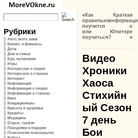
«
Как
Краткая
правильно
информаци
поучится
о
Рубрики
или
Юпитере
поучиться?
»
Авто, мото, авиа
Бизнес и финансы
Дети
Дом и семья
Видео
Еда, кулинария
Игры
Хроники
Интересное о людях
Интересное о странах
Интернет
Хаоса
Информация
Информация о людях
Стихийн
Информация о странах
Кино
Кондиционеры
ый Сезон
Красота и здоровье
Кредиты
7 день
Медицина
Отдых, туризм
Праздники и подарки
Бои
Психология психоанализ
Работа