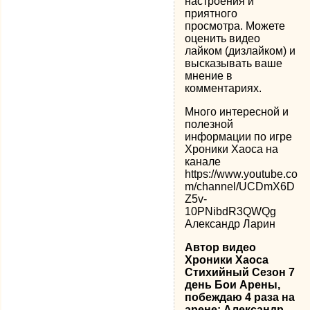
настроения и
приятного
просмотра. Можете
оценить видео
лайком (дизлайком) и
высказывать ваше
мнение в
комментариях.
Много интересной и
полезной
информации по игре
Хроники Хаоса на
канале
https://www.youtube.co
m/channel/UCDmX6D
Z5v-
10PNibdR3QWQg
Александр Ларин
Автор видео
Хроники Хаоса
Стихийный Сезон 7
день Бои Арены,
побеждаю 4 раза на
арене: Александр