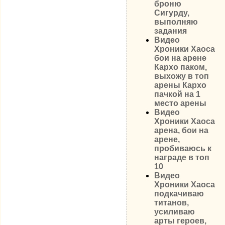
броню
Сигурду,
выполняю
задания
Видео
Хроники Хаоса
бои на арене
Кархо паком,
выхожу в топ
арены Кархо
пачкой на 1
место арены
Видео
Хроники Хаоса
арена, бои на
арене,
пробиваюсь к
награде в топ
10
Видео
Хроники Хаоса
подкачиваю
титанов,
усиливаю
арты героев,