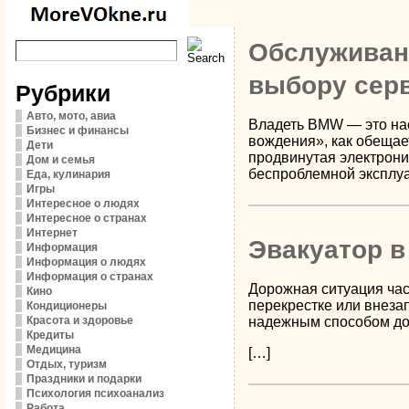
Обслуживани
выбору сер
Рубрики
Авто, мото, авиа
Владеть BMW — это нас
Бизнес и финансы
вождения», как обещае
Дети
продвинутая электрони
Дом и семья
беспроблемной эксплуа
Еда, кулинария
Игры
Интересное о людях
Интересное о странах
Интернет
Эвакуатор в
Информация
Информация о людях
Информация о странах
Дорожная ситуация час
Кино
перекрестке или внеза
Кондиционеры
Красота и здоровье
надежным способом дос
Кредиты
Медицина
[…]
Отдых, туризм
Праздники и подарки
Психология психоанализ
Работа