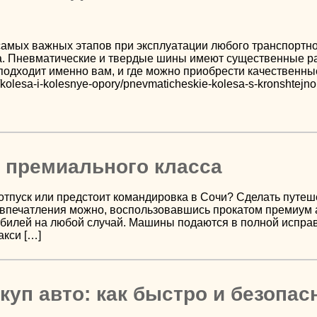
амых важных этапов при эксплуатации любого транспортног
 Пневматические и твердые шины имеют существенные разл
 подходит именно вам, и где можно приобрести качественны
ru/kolesa-i-kolesnye-opory/pnevmaticheskie-kolesa-s-kronshtejno
 премиального класса
отпуск или предстоит командировка в Сочи? Сделать путе
впечатления можно, воспользовавшись прокатом премиум а
илей на любой случай. Машины подаются в полной исправн
акси […]
уп авто: как быстро и безопас