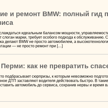
е и ремонт BMW: полный гид п
виса
лаждаться идеальным балансом мощности, управляемости 
т слоган марки, требует особого подхода к обслуживанию
ка делают BMW не просто автомобилем, а высокотехнологич
тации — не просто ремонт при […]
 Перми: как не превратить спа
то подбрасывает сюрпризы, к которым невозможно подгото
пное ДТП заставляют водителя действовать быстро. В так
тавить автомобиль до сервиса, сохранив нервы и время в