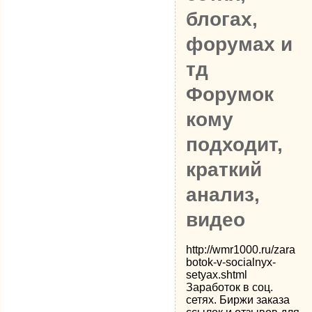
блогах,
форумах и
тд
Форумок
кому
подходит,
краткий
анализ,
видео
http://wmr1000.ru/zara
botok-v-socialnyx-
setyax.shtml
Заработок в соц.
сетях. Биржи заказа