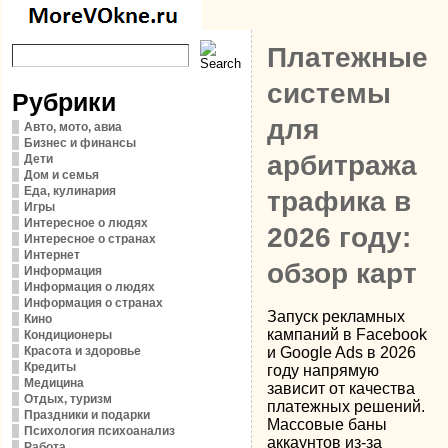
Платежные
системы
Рубрики
для
Авто, мото, авиа
Бизнес и финансы
арбитража
Дети
Дом и семья
Еда, кулинария
трафика в
Игры
Интересное о людях
2026 году:
Интересное о странах
Интернет
обзор карт
Информация
Информация о людях
Информация о странах
Запуск рекламных
Кино
кампаний в Facebook
Кондиционеры
Красота и здоровье
и Google Ads в 2026
Кредиты
году напрямую
Медицина
зависит от качества
Отдых, туризм
платежных решений.
Праздники и подарки
Массовые баны
Психология психоанализ
аккаунтов из-за
Работа