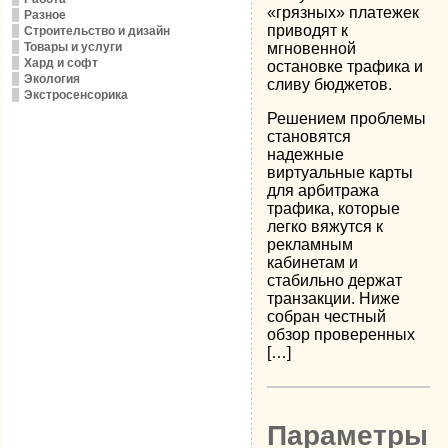
«грязных» платежек
Разное
приводят к
Строительство и дизайн
Товары и услуги
мгновенной
Хард и софт
остановке трафика и
Экология
сливу бюджетов.
Экстросенсорика
Решением проблемы
становятся
надежные
виртуальные карты
для арбитража
трафика, которые
легко вяжутся к
рекламным
кабинетам и
стабильно держат
транзакции. Ниже
собран честный
обзор проверенных
[…]
Параметры