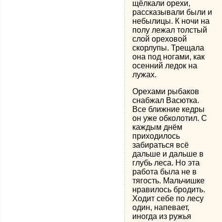
щёлкали орехи,
рассказывали были и
небылицы. К ночи на
полу лежал толстый
слой ореховой
скорлупы. Трещала
она под ногами, как
осенний ледок на
лужах.
Орехами рыбаков
снабжал Васютка.
Все ближние кедры
он уже обколотил. С
каждым днём
приходилось
забираться всё
дальше и дальше в
глубь леса. Но эта
работа была не в
тягость. Мальчишке
нравилось бродить.
Ходит себе по лесу
один, напевает,
иногда из ружья