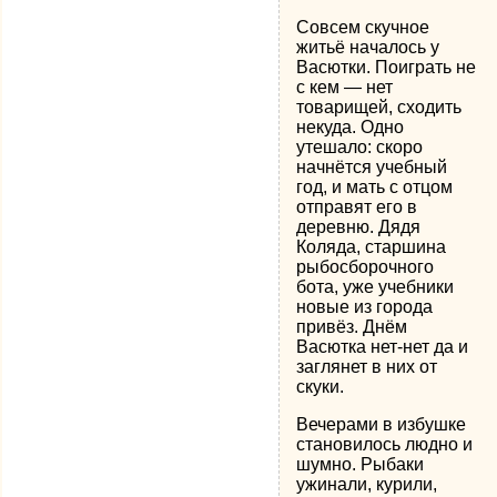
Совсем скучное
житьё началось у
Васютки. Поиграть не
с кем — нет
товарищей, сходить
некуда. Одно
утешало: скоро
начнётся учебный
год, и мать с отцом
отправят его в
деревню. Дядя
Коляда, старшина
рыбосборочного
бота, уже учебники
новые из города
привёз. Днём
Васютка нет-нет да и
заглянет в них от
скуки.
Вечерами в избушке
становилось людно и
шумно. Рыбаки
ужинали, курили,