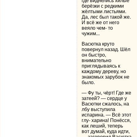
где виднелись хилые
берёзки с редкими
жёлтыми листьями.
Да, лес был такой же.
И всё же от него
веяло чем- то
чужим...
Васютка круто
повернул назад. Шёл
он быстро,
внимательно
приглядываясь к
каждому дереву, но
знакомых зарубок не
было.
— Фу ты, чёрт! Где же
затеей? — сердце у
Васютки сжалось, на
лбу выступила
испарина. — Всё этот
глу- харина! Понёсся,
как леший, теперь
вот думай, куда идти,
— заговорил Васютка