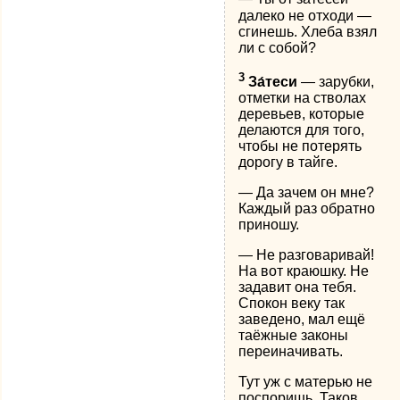
далеко не отходи —
сгинешь. Хлеба взял
ли с собой?
3
За́теси
— зарубки,
отметки на стволах
деревьев, которые
делаются для того,
чтобы не потерять
дорогу в тайге.
— Да зачем он мне?
Каждый раз обратно
приношу.
— Не разговаривай!
На вот краюшку. Не
задавит она тебя.
Спокон веку так
заведено, мал ещё
таёжные законы
переиначивать.
Тут уж с матерью не
поспоришь. Таков