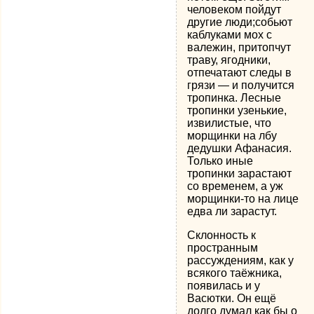
человеком пойдут
другие люди;собьют
каблуками мох с
валежин, притопчут
траву, ягодники,
отпечатают следы в
грязи — и получится
тропинка. Лесные
тропинки узенькие,
извилистые, что
морщинки на лбу
дедушки Афанасия.
Только иные
тропинки зарастают
со временем, а уж
морщинки-то на лице
едва ли зарастут.
Склонность к
пространным
рассуждениям, как у
всякого таёжника,
появилась и у
Васютки. Он ещё
долго думал как бы о