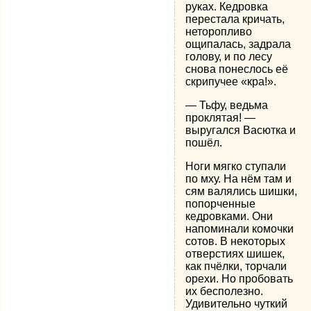
руках. Кедровка
перестала кричать,
неторопливо
ощипалась, задрала
голову, и по лесу
снова понеслось её
скрипучее «кра!».
— Тьфу, ведьма
проклятая! —
выругался Васютка и
пошёл.
Ноги мягко ступали
по мху. На нём там и
сям валялись шишки,
попорченные
кедровками. Они
напоминали комочки
сотов. В некоторых
отверстиях шишек,
как пчёлки, торчали
орехи. Но пробовать
их бесполезно.
Удивительно чуткий