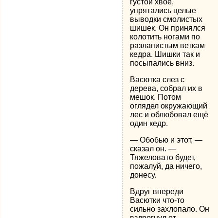
густой хвое,
упрятались целые
выводки смолистых
шишек. Он принялся
колотить ногами по
разлапистым веткам
кедра. Шишки так и
посыпались вниз.
Васютка слез с
дерева, собрал их в
мешок. Потом
оглядел окружающий
лес и облюбовал ещё
один кедр.
— Обобью и этот, —
сказал он. —
Тяжеловато будет,
пожалуй, да ничего,
донесу.
Вдруг впереди
Васютки что-то
сильно захлопало. Он
вздрогнул от