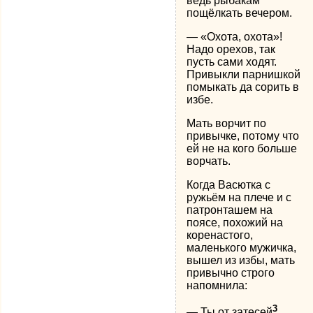
ведь рыбакам
пощёлкать вечером.
— «Охота, охота»!
Надо орехов, так
пусть сами ходят.
Привыкли парнишкой
помыкать да сорить в
избе.
Мать ворчит по
привычке, потому что
ей не на кого больше
ворчать.
Когда Васютка с
ружьём на плече и с
патронташем на
поясе, похожий на
коренастого,
маленького мужичка,
вышел из избы, мать
привычно строго
напомнила:
3
— Ты от затесей