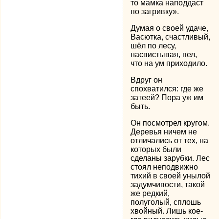
то мамка наподдаст
по загривку».
Думая о своей удаче,
Васютка, счастливый,
шёл по лесу,
насвистывая, пел,
что на ум приходило.
Вдруг он
спохватился: где же
затеей? Пора уж им
быть.
Он посмотрел кругом.
Деревья ничем не
отличались от тех, на
которых были
сделаны зарубки. Лес
стоял неподвижно
тихий в своей унылой
задумчивости, такой
же редкий,
полуголый, сплошь
хвойный. Лишь кое-