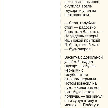
несколько прыжков
очутился возле
глухаря и упал на
него животом.
— Стоп, голубчик,
стоп! — радостно
бормотал Васютка. —
Не уйдёшь теперь!
Ишь какой прыткий!
Я, брат, тоже бегаю
— будь здоров!
Васютка с довольной
улыбкой гладил
глухаря, любуясь
чёрными с
голубоватым
отливом перьями.
Потом взвесил на
руке. «Килограммов
пять будет, а то и
полпуда, — прикинул
он и сунул птицу в
мешок. — Побегу, а