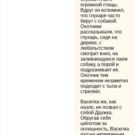
огромной птицы.
Вдруг он вспомнил,
что глухаря часто
берут с собакой.
Охотники
рассказывали, что
глухарь, сидя на
дереве, с
любопытством
смотрит вниз, на
заливающуюся лаем
собаку, а порой и
подразнивает её.
Охотник тем
временем незаметно
подходит с тыла и
стреляет.
Васютка же, как
назло, не позвал с
собой Дружка.
Обругав себя
шёпотом за
оплошность, Васютка
пал на четвереньки,