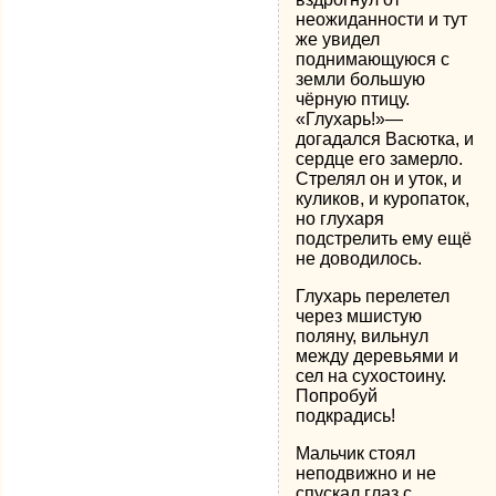
неожиданности и тут
же увидел
поднимающуюся с
земли большую
чёрную птицу.
«Глухарь!»—
догадался Васютка, и
сердце его замерло.
Стрелял он и уток, и
куликов, и куропаток,
но глухаря
подстрелить ему ещё
не доводилось.
Глухарь перелетел
через мшистую
поляну, вильнул
между деревьями и
сел на сухостоину.
Попробуй
подкрадись!
Мальчик стоял
неподвижно и не
спускал глаз с