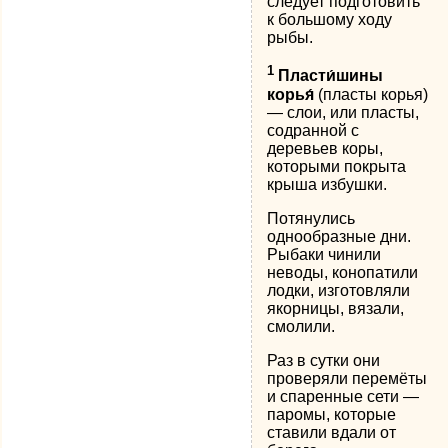
следует подготовить
к большому ходу
рыбы.
1
Пласти́шины
корья́
(пласты корья)
— слои, или пласты,
содранной с
деревьев коры,
которыми покрыта
крыша избушки.
Потянулись
однообразные дни.
Рыбаки чинили
неводы, конопатили
лодки, изготовляли
якорницы, вязали,
смолили.
Раз в сутки они
проверяли перемёты
и спаренные сети —
паромы, которые
ставили вдали от