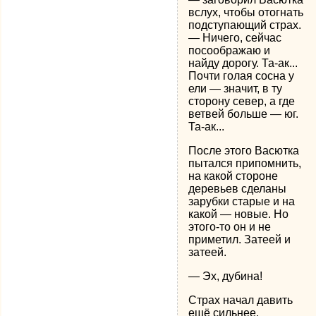
вслух, чтобы отогнать
подступающий страх.
— Ничего, сейчас
посоображаю и
найду дорогу. Та-ак...
Почти голая сосна у
ели — значит, в ту
сторону север, а где
ветвей больше — юг.
Та-ак...
После этого Васютка
пытался припомнить,
на какой стороне
деревьев сделаны
зарубки старые и на
какой — новые. Но
этого-то он и не
приметил. Затеей и
затеей.
— Эх, дубина!
Страх начал давить
ещё сильнее.