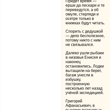
Придёт время —
ерши да пескари и те
переведутся, а об
омуле, стерляди и
осетре только в
книжках будут читать.
Спорить с дедушкой
— дело бесполезное,
потому никто с ним
не связывался.
Далеко ушли рыбаки
в низовья Енисея и
наконец
остановились. Лодки
вытащили на берег,
багаж унесли в
избушку,
построенную
несколько лет назад
учёной экспедицией.
Григорий
Афанасьевич, в
высоких резиновых