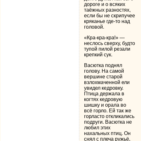
дороге и о всяких
таёжных разностях,
если бы не скрипучее
кряканье где-то над
головой.
«Кра-кра-кра!» —
неслось сверху, будто
тупой пилой резали
крепкий сук.
Васютка поднял
голову. На самой
вершине старой
взлохмаченной ели
увидел кедровку.
Птица держала в
когтях кедровую
шишку и орала во
всё горло. Ей так же
горласто откликались
подруги. Васютка не
любил этих
нахальных птиц. Он
снял с плеча ружьё,