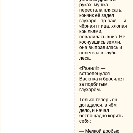
руках, мушка
перестала плясать,
кончик её задел
глухаря... тр-рах! — и
чёрная птица, хлопая
крыльями,
повалилась вниз. Не
коснувшись земли,
она выправилась и
полетела в глубь
леса.
«Ранил!» —
встрепенулся
Васютка и бросился
за подбитым
глухарём.
Только теперь он
догадался, в чём
дело, и начал
беспощадно корить
себя:
— Мелкой дробью