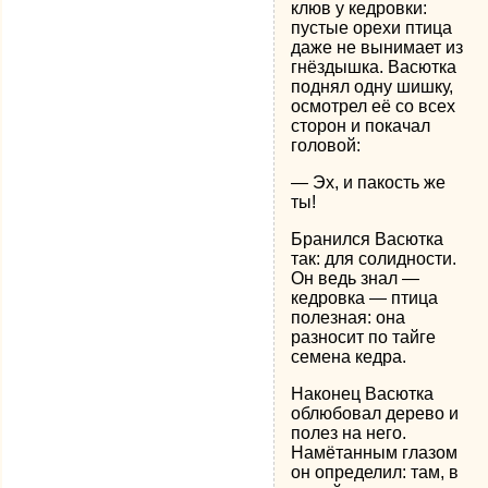
клюв у кедровки:
пустые орехи птица
даже не вынимает из
гнёздышка. Васютка
поднял одну шишку,
осмотрел её со всех
сторон и покачал
головой:
— Эх, и пакость же
ты!
Бранился Васютка
так: для солидности.
Он ведь знал —
кедровка — птица
полезная: она
разносит по тайге
семена кедра.
Наконец Васютка
облюбовал дерево и
полез на него.
Намётанным глазом
он определил: там, в