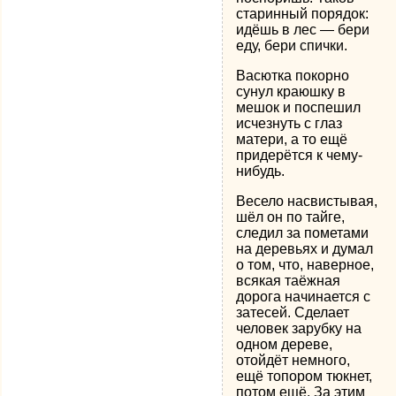
старинный порядок:
идёшь в лес — бери
еду, бери спички.
Васютка покорно
сунул краюшку в
мешок и поспешил
исчезнуть с глаз
матери, а то ещё
придерётся к чему-
нибудь.
Весело насвистывая,
шёл он по тайге,
следил за пометами
на деревьях и думал
о том, что, наверное,
всякая таёжная
дорога начинается с
затесей. Сделает
человек зарубку на
одном дереве,
отойдёт немного,
ещё топором тюкнет,
потом ещё. За этим