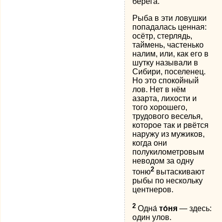
берега.
Рыба в эти ловушки
попадалась ценная:
осётр, стерлядь,
таймень, частенько
налим, или, как его в
шутку называли в
Сибири, поселенец.
Но это спокойный
лов. Нет в нём
азарта, лихости и
того хорошего,
трудового веселья,
которое так и рвётся
наружу из мужиков,
когда они
полукилометровым
неводом за одну
2
тоню
вытаскивают
рыбы по нескольку
центнеров.
2
Одна́
то́ня
— здесь:
один улов.