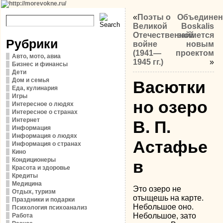
«
Поэты о
Объединен
Великой
Boskalis
Отечественной
займется
Рубрики
войне
новым
(1941—
проектом
Авто, мото, авиа
1945 гг.)
»
Бизнес и финансы
Дети
Дом и семья
Васютки
Еда, кулинария
Игры
но озеро
Интересное о людях
Интересное о странах
Интернет
B. П.
Информация
Информация о людях
Астафье
Информация о странах
Кино
Кондиционеры
в
Красота и здоровье
Кредиты
Медицина
Это озеро не
Отдых, туризм
отыщешь на карте.
Праздники и подарки
Небольшое оно.
Психология психоанализ
Небольшое, зато
Работа