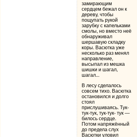
замирающим
сердцем бежал он к
дереву, чтобы
пощупать рукой
зарубку с капельками
смолы, но вместо неё
обнаруживал
шершавую складку
коры. Васютка уже
несколько раз менял
направление,
высыпал из мешка
шишки и шагал,
шагал...
В лесу сделалось
совсем тихо. Васютка
остановился и долго
стоял
прислушиваясь. Тук-
тук-тук, тук-тук- тук —
билось сердце.
Потом напряжённый
до предела слух
Васютки уловил