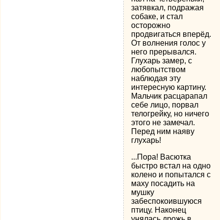
затявкал, подражая
собаке, и стал
осторожно
продвигаться вперёд.
От волнения голос у
него прерывался.
Глухарь замер, с
любопытством
наблюдая эту
интересную картину.
Мальчик расцарапал
себе лицо, порвал
телогрейку, но ничего
этого не замечал.
Перед ним наяву
глухарь!
...Пора! Васютка
быстро встал на одно
колено и попытался с
маху посадить на
мушку
забеспокоившуюся
птицу. Наконец
унялась дрожь в