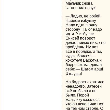
Мальчик снова
заговорил вслух:
— Ладно, не робей.
Найдём избушку.
Надо идти в одну
сторону. На юг надо
идти. У избушки
Енисей поворот
делает, мимо никак не
пройдёшь. Ну вот,
всё в порядке, а ты,
чудак, боялся! —
хохотнул Васютка и
бодро скомандовал
себе: — Шагом арш!
Эть, два!
Но бодрости хватило
ненадолго. Затесей
всё не было и не
было. Порой
мальчику казалось,
что он ясно видит их
на тёмном стволе. С