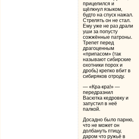
прицелился и
щёлкнул языком,
будто на спуск нажал.
Стрелять он не стал.
Ему уже не раз драли
уши за попусту
сожжённые патроны.
Трепет перед
драгоценным
«припасом» (так
называют сибирские
охотники порох и
дробь) крепко вбит в
сибиряков отроду.
— «Кра-кра!» —
передразнил
Васютка кедровку и
запустил в неё
палкой.
Досадно было парню,
что не может он
долбануть птицу,
даром что ружьё в