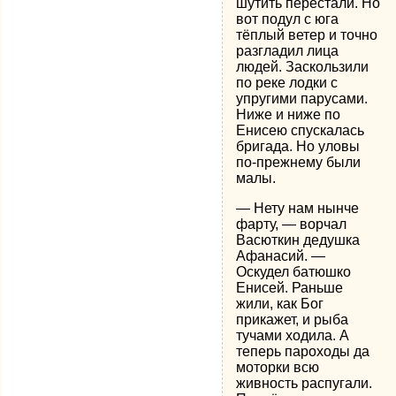
шутить перестали. Но
вот подул с юга
тёплый ветер и точно
разгладил лица
людей. Заскользили
по реке лодки с
упругими парусами.
Ниже и ниже по
Енисею спускалась
бригада. Но уловы
по-прежнему были
малы.
— Нету нам нынче
фарту, — ворчал
Васюткин дедушка
Афанасий. —
Оскудел батюшко
Енисей. Раньше
жили, как Бог
прикажет, и рыба
тучами ходила. А
теперь пароходы да
моторки всю
живность распугали.