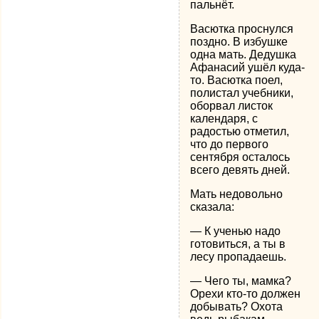
пальнёт.
Васютка проснулся
поздно. В избушке
одна мать. Дедушка
Афанасий ушёл куда-
то. Васютка поел,
полистал учебники,
оборвал листок
календаря, с
радостью отметил,
что до первого
сентября осталось
всего девять дней.
Мать недовольно
сказала:
— К ученью надо
готовиться, а ты в
лесу пропадаешь.
— Чего ты, мамка?
Орехи кто-то должен
добывать? Охота