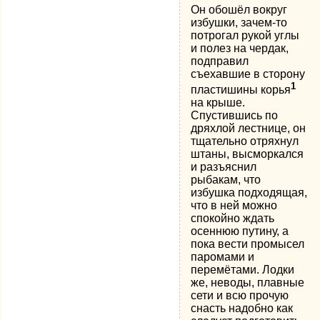
Он обошёл вокруг
избушки, зачем-то
потрогал рукой углы
и полез на чердак,
подправил
съехавшие в сторону
1
пластишины корья
на крыше.
Спустившись по
дряхлой лестнице, он
тщательно отряхнул
штаны, высморкался
и разъяснил
рыбакам, что
избушка подходящая,
что в ней можно
спокойно ждать
осеннюю путину, а
пока вести промысел
паромами и
перемётами. Лодки
же, неводы, плавные
сети и всю прочую
снасть надобно как