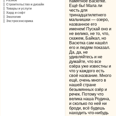
Разное
памятное Васютке.
Строительство и дизайн
Ещё бы! Мала ли
Товары и услуги
честь для
Хард и софт
тринадцатилетнего
Экология
мальчишки — озеро,
Экстросенсорика
названное его
именем! Пускай оно и
не велико, не то, что,
скажем, Байкал, но
Васютка сам нашёл
его и людям показал.
Да, да, не
удивляйтесь и не
думайте, что все
озёра уже известны и
что у каждого есть
своё название. Много
ещё, очень много в
нашей стране
безымянных озёр и
речек. Потому что
велика наша Родина,
и сколько по ней ни
броди, всё будешь
находить что-нибудь