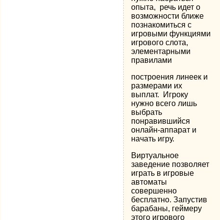
опыта, речь идет о
возможности ближе
познакомиться с
игровыми функциями
игрового слота,
элементарными
правилами
построения линеек и
размерами их
выплат. Игроку
нужно всего лишь
выбрать
понравившийся
онлайн-аппарат и
начать игру.
Виртуальное
заведение позволяет
играть в игровые
автоматы
совершенно
бесплатно. Запустив
барабаны, геймеру
этого игрового