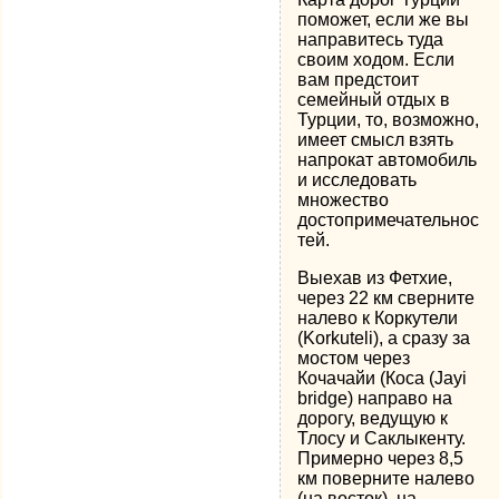
поможет, если же вы
направитесь туда
своим ходом. Если
вам предстоит
семейный отдых в
Турции, то, возможно,
имеет смысл взять
напрокат автомобиль
и исследовать
множество
достопримечательнос
тей.
Выехав из Фетхие,
через 22 км сверните
налево к Коркутели
(Korkuteli), а сразу за
мостом через
Кочачайи (Коса (Jayi
bridge) направо на
дорогу, ведущую к
Тлосу и Саклыкенту.
Примерно через 8,5
км поверните налево
(на восток), на