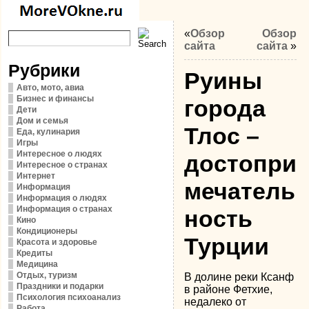
«
Обзор
Обзор
сайта
сайта
»
Рубрики
Руины
Авто, мото, авиа
Бизнес и финансы
города
Дети
Дом и семья
Тлос –
Еда, кулинария
Игры
Интересное о людях
достопри
Интересное о странах
Интернет
мечатель
Информация
Информация о людях
Информация о странах
ность
Кино
Кондиционеры
Турции
Красота и здоровье
Кредиты
Медицина
Отдых, туризм
В долине реки Ксанф
Праздники и подарки
в районе Фетхие,
Психология психоанализ
недалеко от
Работа