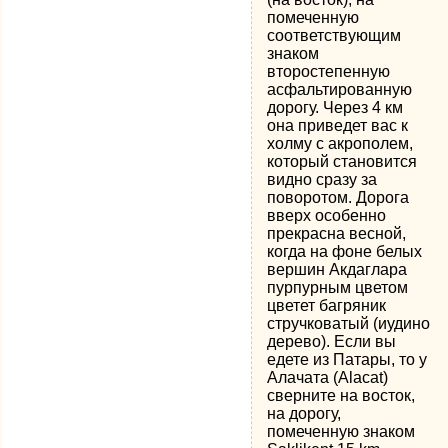
помеченную
соответствующим
знаком
второстепенную
асфальтированную
дорогу. Через 4 км
она приведет вас к
холму с акрополем,
который становится
видно сразу за
поворотом. Дорога
вверх особенно
прекрасна весной,
когда на фоне белых
вершин Акдаглара
пурпурным цветом
цветет багряник
стручковатый (иудино
дерево). Если вы
едете из Патары, то у
Алачата (Alacat)
сверните на восток,
на дорогу,
помеченную знаком