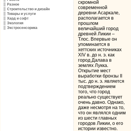
скромной
Разное
современной
Строительство и дизайн
деревни Асаркале,
Товары и услуги
располагается в
Хард и софт
прошлом
Экология
Экстросенсорика
величайший город
древней Ликии –
Тлос. Впервые он
упоминается в
хеттских источниках
XIV в. до н. э. как
город Далава в
землях Лукка.
Открытие мест
выработки бронзы II
тыс. до н. э. является
подтверждением
того, что город
реально существует
очень давно. Однако,
даже несмотря на то,
что он являлся одним
из шести главных
городов Ликии, о его
истории известно.