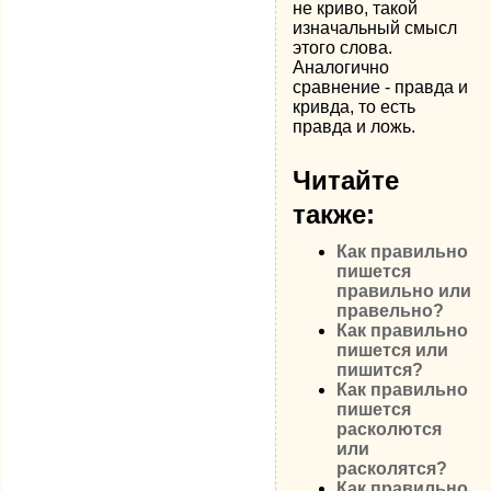
не криво, такой
изначальный смысл
этого слова.
Аналогично
сравнение - правда и
кривда, то есть
правда и ложь.
Читайте
также:
Как правильно
пишется
правильно или
правельно?
Как правильно
пишется или
пишится?
Как правильно
пишется
расколются
или
расколятся?
Как правильно