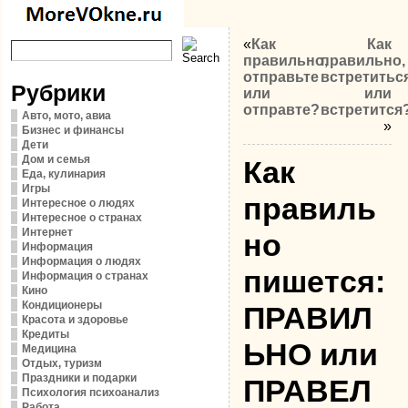
«
Как
Как
правильно,
правильно,
отправьте
встретитьс
Рубрики
или
или
отправте?
встретится
Авто, мото, авиа
»
Бизнес и финансы
Дети
Дом и семья
Как
Еда, кулинария
Игры
правиль
Интересное о людях
Интересное о странах
Интернет
но
Информация
Информация о людях
пишется:
Информация о странах
Кино
Кондиционеры
ПРАВИЛ
Красота и здоровье
Кредиты
ЬНО или
Медицина
Отдых, туризм
Праздники и подарки
ПРАВЕЛ
Психология психоанализ
Работа