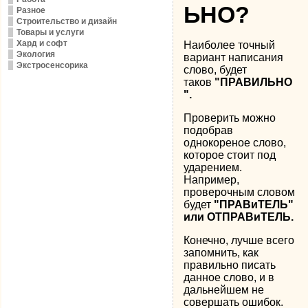
ЬНО?
Разное
Строительство и дизайн
Товары и услуги
Хард и софт
Наиболее точный
Экология
вариант написания
Экстросенсорика
слово, будет
таков
"ПРАВИЛЬНО
".
Проверить можно
подобрав
однокореное слово,
которое стоит под
ударением.
Например,
проверочным словом
будет
"ПРАВиТЕЛЬ"
или ОТПРАВиТЕЛЬ.
Конечно, лучше всего
запомнить, как
правильно писать
данное слово, и в
дальнейшем не
совершать ошибок.