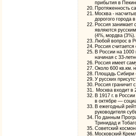
прибытия в Пекин
Протяженность сам
Москва - насчиты
дорогого города в
Россия занимает 
являются русским
(4%, мордва (3%).
Любой вопрос в Р
Россия считается 
В России на 1000
начиная с 33-летн
Россия имеет сам
Около 600 кв.км. 
Площадь Сибири —
У русских присутс
Россия граничит с
Москва входит в 
В 1917 г. в Росс
в октябре — соци
В ежегодный рейт
руководителя суб
По данным Програ
Тринидад и Тобаго
Советский космон
Московский Кремл