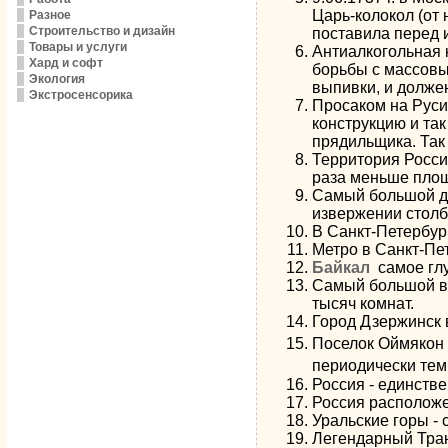
Царь-колокол (от 
Разное
Строительство и дизайн
поставила перед 
Товары и услуги
Антиалкогольная 
Хард и софт
борьбы с массовым
Экология
выпивки, и должен
Экстросенсорика
Просаком на Руси
конструкцию и так
прядильщика. Так
Территория Росси
раза меньше площ
Самый большой де
извержении столб
В Санкт-Петербург
Метро в Санкт-Пет
Байкал
самое глу
Самый большой в 
тысяч комнат.
Город Дзержинск 
Поселок Оймякон 
периодически тем
Россия - единств
Россия расположе
Уральские горы -
Легендарный Тран