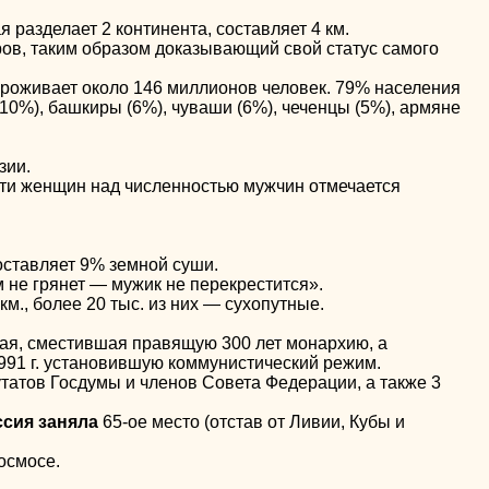
разделает 2 континента, составляет 4 км.
ов, таким образом доказывающий свой статус самого
проживает около 146 миллионов человек. 79% населения
10%), башкиры (6%), чуваши (6%), чеченцы (5%), армяне
зии.
ти женщин над численностью мужчин отмечается
оставляет 9% земной суши.
м не грянет — мужик не перекрестится».
м., более 20 тыс. из них — сухопутные.
кая, сместившая правящую 300 лет монархию, а
991 г. установившую коммунистический режим.
татов Госдумы и членов Совета Федерации, а также 3
ссия
заняла
65-ое место (отстав от Ливии, Кубы и
осмосе.