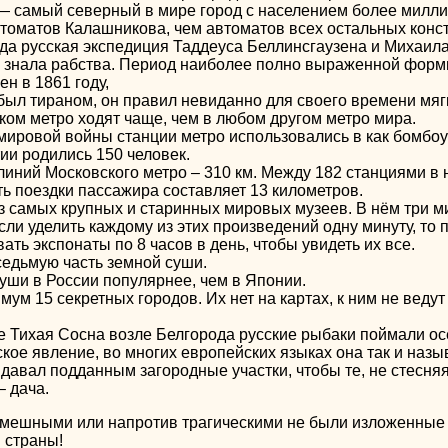
— самый северный в мире город с населением более милли
томатов Калашникова, чем автоматов всех остальных конст
ода русская экспедиция Таддеуса Беллинсгаузена и Михаил
е знала рабства. Период наиболее полно выраженной форм
н в 1861 году,
был тираном, он правил невиданно для своего времени мягк
ком метро ходят чаще, чем в любом другом метро мира.
мировой войны станции метро использовались в как бомбо
ии родились 150 человек.
линий Московского метро – 310 км. Между 182 станциями в 
ь поездки пассажира составляет 13 километров.
з самых крупных и старинных мировых музеев. В нём три м
ли уделить каждому из этих произведений одну минуту, то п
вать экспонаты по 8 часов в день, чтобы увидеть их все.
седьмую часть земной суши.
уши в России популярнее, чем в Японии.
мум 15 секретных городов. Их нет на картах, к ним не веду
ке Тихая Сосна возле Белгорода русские рыбаки поймали ос
ское явление, во многих европейских языках она так и наз
 давал подданным загородные участки, чтобы те, не стесня
– дача.
мешными или напротив трагическими не были изложенные ф
 страны!