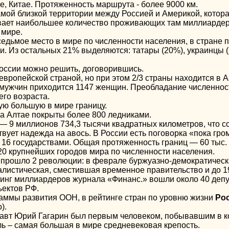
е, Китае. Протяженность маршрута - более 9000 км.
ой близкой территории между Россией и Америкой, которая 
вает наибольшее количество проживающих там миллиардер
 мире.
седьмое место в мире по численности населения, в стране 
и. Из остальных 21% выделяются: татары (20%), украинцы (
оссии можно решить, договорившись.
европейской страной, но при этом 2/3 страны находится в А
 мужчин приходится 1147 женщин. Преобладание численнос
его возраста.
ую большую в мире границу.
на Алтае покрыты более 800 ледниками.
 9 миллионов 734,3 тысячи квадратных километров, что с
твует надежда на авось. В России есть поговорка «пока гро
 16 государствами. Общая протяженность границ — 60 тыс. к
20 крупнейших городов мира по численности населения.
ии прошло 2 революции: в феврале буржуазно-демократичес
алистическая, сместившая временное правительство и до 1
инг миллиардеров журнала «Финанс.» вошли около 40 депу
ъектов РФ.
ммы развития ООН, в рейтинге стран по уровню жизни
Ро
).
авт Юрий Гагарин был первым человеком, побывавшим в к
ь – самая большая в мире средневековая крепость.