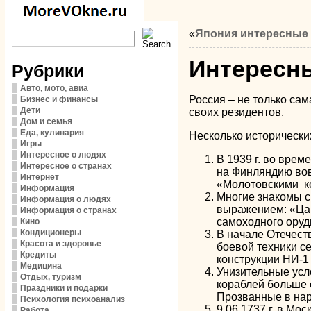
«
Япония интересные
Интересн
Рубрики
Авто, мото, авиа
Россия – не только са
Бизнес и финансы
Дети
своих резидентов.
Дом и семья
Еда, кулинария
Несколько исторически
Игры
Интересное о людях
В 1939 г. во врем
Интересное о странах
на Финляндию вов
Интернет
«Молотовскими ко
Информация
Многие знакомы с
Информация о людях
выражением: «Цар
Информация о странах
самоходного оруд
Кино
Кондиционеры
В начале Отечест
Красота и здоровье
боевой техники с
Кредиты
конструкции НИ-1 
Медицина
Унизительные усл
Отдых, туризм
кораблей больше 
Праздники и подарки
Прозванные в нар
Психология психоанализ
9.06.1737 г. в Мо
Работа