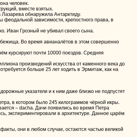
она человек.
рукций, вместе взятых.
а Лазарева обнаружила Антарктиду.
ы феодальной зависимости, крепостного права, в
о. Иван Грозный не убивал своего сына.
убежища. Во время авианалётов в этом совершенно
нём курсируют почти 10000 поездов. Средняя
иллиона произведений искусства от каменного века до
отребуется больше 25 лет ходить в Эрмитаж, как на
т дорожные указатели и к ним даже близко не подпустят
етра, в котором было 245 килограммов чёрной икры.
ывается – dacha. Дачи появились во время Петра
ясь, экспериментировали в архитектуре. Данное царём
акты, они в любом случае, остаются частью великой