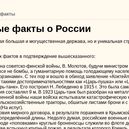
 факты
ые факты о России
мая большая и могущественная держава, но и уникальная с
х фактов в подтверждение вышесказанного:
ена советско-финской войны, В. Молотов, будучи министро
се не бомбы, а гуманитарную помощь голодающему насел
рзинами». С тех пор и вошло в обиход заявление «Коктейл
 такими достопримечательностями как «Царь-пушка» или «Ц
ь-танк». Его построил Н. Лебеденко в 1915 г. Это была са
ия составлял 9 м. В 1923 Царь-танк был разобран на метал
венной войны наши войска испытывали катастрофическую н
ельскохозяйственные тракторы, обшитые листами брони и с
(На испуг).
овия мирного договора, в результате поражения в Крымско
определённой длины. Недолго думая, российские военные
оде «поповками» круглые броненосцы служили во флоте до
скве вспыхнул крупный пожар, в результате которого Кремл