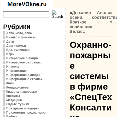
«
Дыхание
Анализ
осени.
соответств
Краткое
»
Рубрики
сочинение
6 класс
Авто, мото, авиа
Бизнес и финансы
Дети
Охранно-
Дом и семья
Еда, кулинария
пожарны
Игры
Интересное о людях
Интересное о странах
е
Интернет
Информация
системы
Информация о людях
Информация о странах
Кино
в фирме
Кондиционеры
Красота и здоровье
«СпецТех
Кредиты
Медицина
Отдых, туризм
Консалти
Праздники и подарки
Психология психоанализ
Работа