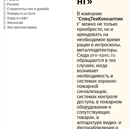
нг»
Разное
Строительство и дизайн
В компании
Товары и услуги
Хард и софт
"
СпецТехКонсалтин
Экология
г
" можно не только
Экстросенсорика
приобрести, но и
арендовать на
необходимое время
рации и интроскопы,
металлодетекторы.
Сюда
pro-spec.ru
обращаются в тех
случаях, когда
возникает
необходимость в
системах охранно-
пожарной
сигнализации,
системах контроля
доступа, в пожарном
оборудовании и
сопутствующих
товарах, в
аппаратуре видео- и
фотонаблюдения и