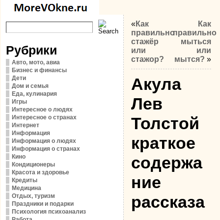
«
Как
Как
правильно
правильно
стажёр
мыться
Рубрики
или
или
стажор?
мытся?
»
Авто, мото, авиа
Бизнес и финансы
Дети
Акула
Дом и семья
Еда, кулинария
Лев
Игры
Интересное о людях
Интересное о странах
Толстой
Интернет
Информация
краткое
Информация о людях
Информация о странах
Кино
содержа
Кондиционеры
Красота и здоровье
ние
Кредиты
Медицина
Отдых, туризм
рассказа
Праздники и подарки
Психология психоанализ
Работа