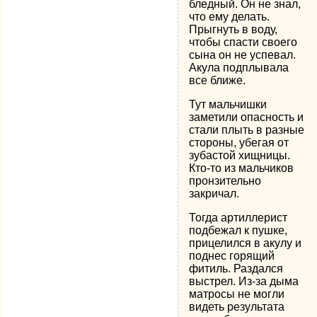
бледный. Он не знал,
что ему делать.
Прыгнуть в воду,
чтобы спасти своего
сына он не успевал.
Акула подплывала
все ближе.
Тут мальчишки
заметили опасность и
стали плыть в разные
стороны, убегая от
зубастой хищницы.
Кто-то из мальчиков
пронзительно
закричал.
Тогда артиллерист
подбежал к пушке,
прицелился в акулу и
поднес горящий
фитиль. Раздался
выстрел. Из-за дыма
матросы не могли
видеть результата