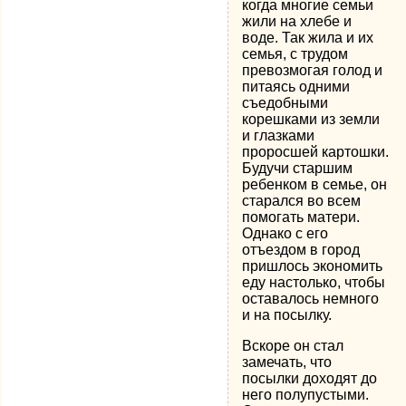
когда многие семьи
жили на хлебе и
воде. Так жила и их
семья, с трудом
превозмогая голод и
питаясь одними
съедобными
корешками из земли
и глазками
проросшей картошки.
Будучи старшим
ребенком в семье, он
старался во всем
помогать матери.
Однако с его
отъездом в город
пришлось экономить
еду настолько, чтобы
оставалось немного
и на посылку.
Вскоре он стал
замечать, что
посылки доходят до
него полупустыми.