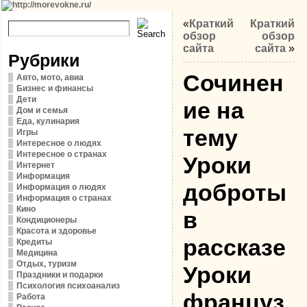
«
Краткий
Краткий
обзор
обзор
сайта
сайта
»
Рубрики
Сочинен
Авто, мото, авиа
Бизнес и финансы
Дети
ие на
Дом и семья
Еда, кулинария
тему
Игры
Интересное о людях
Интересное о странах
Уроки
Интернет
Информация
доброты
Информация о людях
Информация о странах
Кино
в
Кондиционеры
Красота и здоровье
рассказе
Кредиты
Медицина
Отдых, туризм
Уроки
Праздники и подарки
Психология психоанализ
француз
Работа