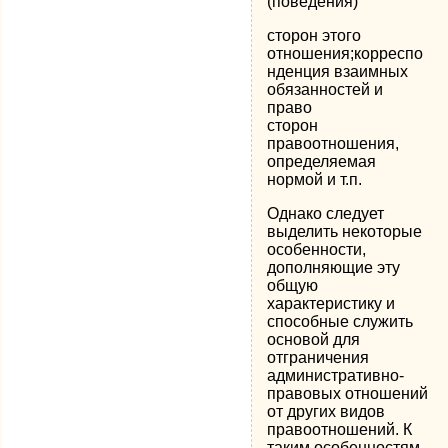
(поведения)
сторон этого
отношения;корреспо
нденция взаимных
обязанностей и
право
сторон
правоотношения,
определяемая
нормой и т.п.
Однако следует
выделить некоторые
особенности,
дополняющие эту
общую
характеристику и
способные служить
основой для
отграничения
административно-
правовых отношений
от других видов
правоотношений. К
таким особенностям