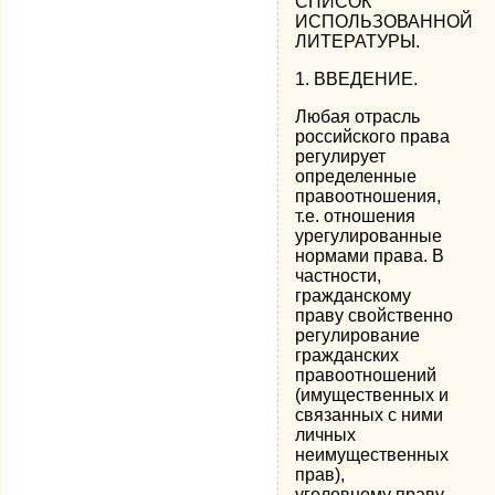
СПИСОК
ИСПОЛЬЗОВАННОЙ
ЛИТЕРАТУРЫ.
1. ВВЕДЕНИЕ.
Любая отрасль
российского права
регулирует
определенные
правоотношения,
т.е. отношения
урегулированные
нормами права. В
частности,
гражданскому
праву свойственно
регулирование
гражданских
правоотношений
(имущественных и
связанных с ними
личных
неимущественных
прав),
уголовному праву -