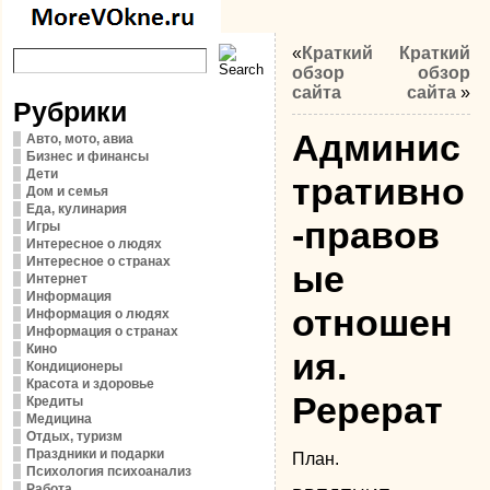
«
Краткий
Краткий
обзор
обзор
сайта
сайта
»
Рубрики
Админис
Авто, мото, авиа
Бизнес и финансы
Дети
тративно
Дом и семья
Еда, кулинария
-правов
Игры
Интересное о людях
Интересное о странах
ые
Интернет
Информация
отношен
Информация о людях
Информация о странах
Кино
ия.
Кондиционеры
Красота и здоровье
Ререрат
Кредиты
Медицина
Отдых, туризм
Праздники и подарки
План.
Психология психоанализ
Работа