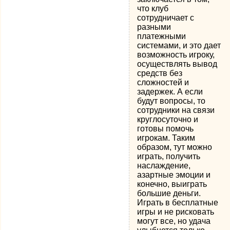
что клуб
сотрудничает с
разными
платежными
системами, и это дает
возможность игроку,
осуществлять вывод
средств без
сложностей и
задержек. А если
будут вопросы, то
сотрудники на связи
круглосуточно и
готовы помочь
игрокам. Таким
образом, тут можно
играть, получить
наслаждение,
азартные эмоции и
конечно, выиграть
большие деньги.
Играть в бесплатные
игры и не рисковать
могут все, но удача