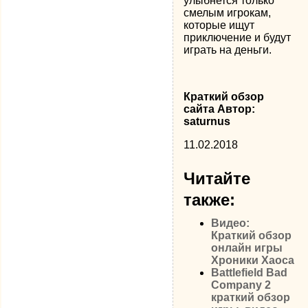
улыбнется только
смелым игрокам,
которые ищут
приключение и будут
играть на деньги.
Краткий обзор
сайта Автор:
saturnus
11.02.2018
Читайте
также:
Видео:
Краткий обзор
онлайн игры
Хроники Хаоса
Battlefield Bad
Company 2
краткий обзор