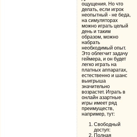
ощущения. Но что
делать, если игрок
неопытный - не беда,
на симуляторах
можно играть целый
день и таким
образом, можно
набрать
необходимый опыт.
Это облегчит задачу
геймера, и он будет
легко играть на
платных аппаратах,
естественно и шанс
выигрыша
значительно
возрастет. Играть в
онлайн азартные
игры имеет ряд
преимуществ,
например, тут:
Свободный
доступ:
Полная