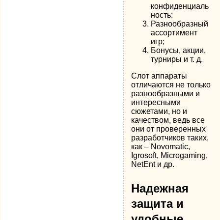
конфиденциаль
ность:
Разнообразный
ассортимент
игр;
Бонусы, акции,
турниры и т. д.
Слот аппараты
отличаются не только
разнообразными и
интересными
сюжетами, но и
качеством, ведь все
они от проверенных
разработчиков таких,
как – Novomatic,
Igrosoft, Microgaming,
NetEnt и др.
Надежная
защита и
удобные