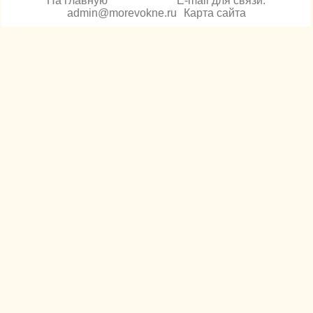
На главную
E-mail для связи:
admin@morevokne.ru
Карта сайта