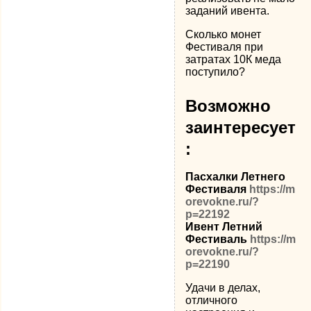
заданий ивента.
Сколько монет
Фестиваля при
затратах 10К меда
поступило?
Возможно
заинтересует
:
Пасхалки Летнего
Фестиваля
https://m
orevokne.ru/?
p=22192
Ивент Летний
Фестиваль
https://m
orevokne.ru/?
p=22190
Удачи в делах,
отличного