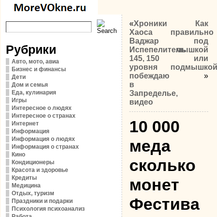
«
Хроники
Как
Хаоса
правильно
Ваджар
под
Рубрики
Испепелитель
мышкой
145, 150
или
Авто, мото, авиа
уровня
подмышко
Бизнес и финансы
побеждаю
»
Дети
в
Дом и семья
Еда, кулинария
Запределье,
Игры
видео
Интересное о людях
Интересное о странах
10 000
Интернет
Информация
Информация о людях
меда
Информация о странах
Кино
сколько
Кондиционеры
Красота и здоровье
Кредиты
монет
Медицина
Отдых, туризм
Фестива
Праздники и подарки
Психология психоанализ
Работа