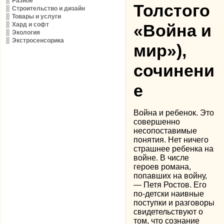
Разное
Толстого
Строительство и дизайн
Товары и услуги
Хард и софт
«Война и
Экология
Экстросенсорика
мир»),
сочинени
е
Война и ребенок. Это
совершенно
несопоставимые
понятия. Нет ничего
страшнее ребенка на
войне. В числе
героев романа,
попавших на войну,
— Петя Ростов.
Его
по-детски наивные
поступки и разговоры
свидетельствуют о
том, что сознание