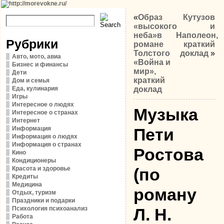
«
Образ
Кутузов
«высокого
и
неба»в
Наполеон,
Рубрики
романе
краткий
Толстого
доклад
»
Авто, мото, авиа
«Война и
Бизнес и финансы
мир»,
Дети
краткий
Дом и семья
Еда, кулинария
доклад
Игры
Интересное о людях
Музыка
Интересное о странах
Интернет
Информация
Пети
Информация о людях
Информация о странах
Ростова
Кино
Кондиционеры
Красота и здоровье
(по
Кредиты
Медицина
роману
Отдых, туризм
Праздники и подарки
Психология психоанализ
Л. Н.
Работа