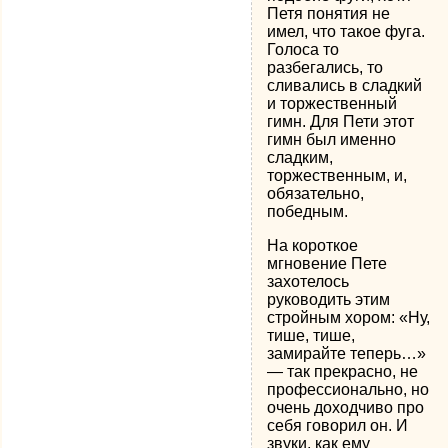
Петя понятия не
имел, что такое фуга.
Голоса то
разбегались, то
сливались в сладкий
и торжественный
гимн. Для Пети этот
гимн был именно
сладким,
торжественным, и,
обязательно,
победным.
На короткое
мгновение Пете
захотелось
руководить этим
стройным хором: «Ну,
тише, тише,
замирайте теперь…»
— так прекрасно, не
профессионально, но
очень доходчиво про
себя говорил он. И
звуки, как ему