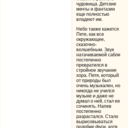
чудовища. Детские
мечты и фантазии
еще полностью
владеют им.
Небо также кажется
Пете, как все
окружающее,
сказочно-
волшебным. Звук
натачиваемой сабли
постепенно
превратился в
стройное звучание
хора. Петя, который
от природы был
очень музыкален, но
никогда не учился
музыке и даже не
думал о ней, стал ее
сочинять. Напев
постепенно
разрастался. Стало
вырисовываться
подобие фуги, хотя