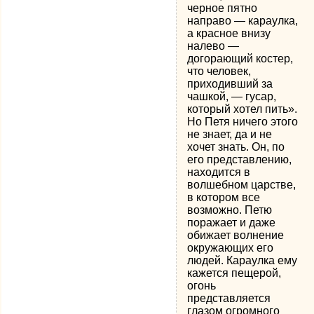
черное пятно
направо — караулка,
а красное внизу
налево —
догорающий костер,
что человек,
приходивший за
чашкой, — гусар,
который хотел пить».
Но Петя ничего этого
не знает, да и не
хочет знать. Он, по
его представлению,
находится в
волшебном царстве,
в котором все
возможно. Петю
поражает и даже
обижает волнение
окружающих его
людей. Караулка ему
кажется пещерой,
огонь
представляется
глазом огромного