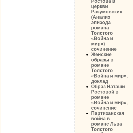
Ростова в
церкви
Разумовских.
(Анализ
эпизода
романа
Толстого
«Война и
мир»)
сочинение
Женские
образы в
романе
Толстого
«Война и мир»,
доклад
Образ Наташи
Ростовой в
романе
«Война и мир»,
сочинение
Партизанская
война в
романе Льва
Толстого