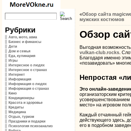
«
Обзор сайта magicwe
мужских костюмов
Рубрики
Обзор сай
Авто, мото, авиа
Бизнес и финансы
Дети
Выгодная возможность
Дом и семья
vulkan-club.rocks
. Сло
Еда, кулинария
Благодаря именно этим
Игры
«позавидовать» многие
Интересное о людях
Интересное о странах
Интернет
Непростая «ли
Информация
Информация о людях
Информация о странах
Это онлайн-заведени
Кино
организаторским крите
Кондиционеры
усовершенствованием з
Красота и здоровье
место» на игровом поле
Кредиты
Медицина
Каждый отчаянный гейм
Отдых, туризм
действующего здесь, до
Праздники и подарки
его в подобном заведен
Психология психоанализ
Работа