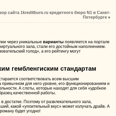
зор сайта 1kreditburo.ru кредитного бюро N1 в Санкт-
Петербурге
»
лии через уникальные
варианты
появляется на портале
виртуального зала, стали его достойным наполнением.
вательский голод», а его рейтингу могут
ким гембленгиским стандартам
старается соответствовать всем высшим
на привычном для него уровне, его функционированием и
ьности. А слоты, которые находят для себя «удобное
бразец качественной работы.
 достатке. Поэтому от развлекательного зала,
ший, какой «упоительный вкус» может излучать драйв. А
роману будет угодно!