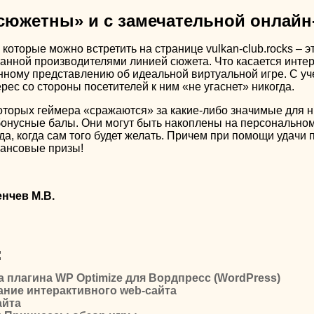
сюжетны» и с замечательной онлайн
которые можно встретить на странице vulkan-club.rocks – 
анной производителями линией сюжета. Что касается интер
нному представлению об идеальной виртуальной игре. С уч
ерес со стороны посетителей к ним «не угаснет» никогда.
оторых геймера «сражаются» за какие-либо значимые для н
онусные балы. Они могут быть накоплены на персональном 
а, когда сам того будет желать. Причем при помощи удачи 
ансовые призы!
енчев М.В.
:
а плагина WP Optimize для Вордпресс (WordPress)
ние интерактивного web-сайта
айта