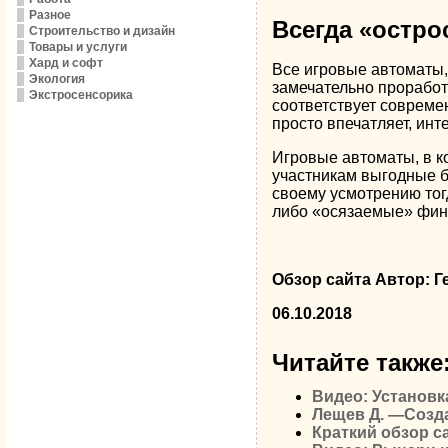
Разное
Всегда «остро
Строительство и дизайн
Товары и услуги
Хард и софт
Все игровые автоматы, 
Экология
замечательно проработ
Экстросенсорика
соответствует совреме
просто впечатляет, инт
Игровые автоматы, в к
участникам выгодные б
своему усмотрению тогд
либо «осязаемые» фин
Обзор сайта Автор: Г
06.10.2018
Читайте также
Видео: Установк
Лещев Д. —Созда
Краткий обзор с