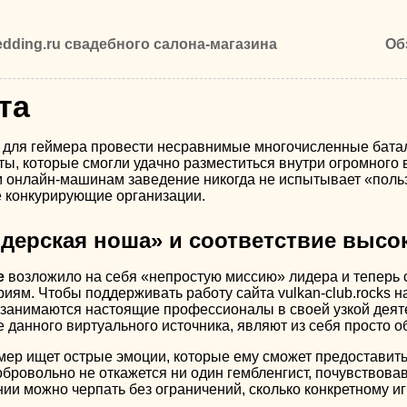
dding.ru свадебного салона-магазина
Об
та
 для геймера провести несравнимые многочисленные бата
ты, которые смогли удачно разместиться внутри огромного 
 онлайн-машинам заведение никогда не испытывает «пользо
 конкурирующие организации.
дерская ноша» и соответствие высо
е
возложило на себя «непростую миссию» лидера и теперь 
риям. Чтобы поддерживать работу сайта vulkan-club.rocks 
анимаются настоящие профессионалы в своей узкой деятел
 данного виртуального источника, являют из себя просто о
ер ищет острые эмоции, которые ему сможет предоставить в
бровольно не откажется ни один гембленгист, почувствовав
ии можно черпать без ограничений, сколько конкретному иг