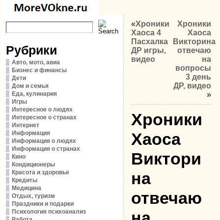
«
Хроники
Хроники
Хаоса 4
Хаоса
Пасхалка
Викторина
Рубрики
ДР игры,
отвечаю
видео
на
Авто, мото, авиа
вопросы
Бизнес и финансы
3 день
Дети
ДР, видео
Дом и семья
Еда, кулинария
»
Игры
Интересное о людях
Хроники
Интересное о странах
Интернет
Информация
Хаоса
Информация о людях
Информация о странах
Виктори
Кино
Кондиционеры
Красота и здоровье
на
Кредиты
Медицина
отвечаю
Отдых, туризм
Праздники и подарки
Психология психоанализ
на
Работа