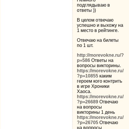
подглядываю в
ответы ))
В целом отвечаю
успешно и выхожу на
1 место в рейтинге.
Отвечаю на билеты
по 1 шт.
http://morevokne.ru/?
p=586
Ответы на
вопросы викторины.
https://morevokne.ru/
?p=10855
каким
героем кого контрить
в игре Хроники
Хаоса.
https://morevokne.ru/
?p=26689
Отвечаю
на вопросы
викторины 1 день
https://morevokne.ru/
?p=26705
Отвечаю
на вопросы