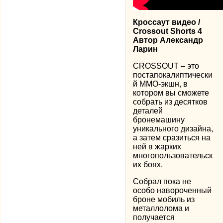
Кроссаут видео /
Crossout Shorts 4
Автор Александр
Ларин
CROSSOUT – это
постапокалиптически
й MMO-экшн, в
котором вы сможете
собрать из десятков
деталей
бронемашину
уникального дизайна,
а затем сразиться на
ней в жарких
многопользовательск
их боях.
Собрал пока не
особо навороченный
броне мобиль из
металлолома и
получается