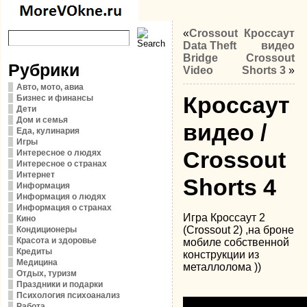
«
Crossout
Кроссаут
Data Theft
видео
Bridge
Crossout
Рубрики
Video
Shorts 3
»
Авто, мото, авиа
Кроссаут
Бизнес и финансы
Дети
Дом и семья
видео /
Еда, кулинария
Игры
Crossout
Интересное о людях
Интересное о странах
Интернет
Shorts 4
Информация
Информация о людях
Информация о странах
Игра Кроссаут 2
Кино
(Crossout 2) ,на броне
Кондиционеры
Красота и здоровье
мобиле собственной
Кредиты
конструкции из
Медицина
металлолома ))
Отдых, туризм
Праздники и подарки
Психология психоанализ
Работа