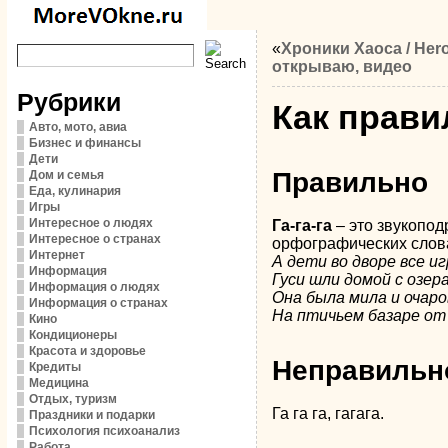
«
Хроники Хаоса / He
открываю, видео
Рубрики
Как правил
Авто, мото, авиа
Бизнес и финансы
Дети
Правильно
Дом и семья
Еда, кулинария
Игры
Интересное о людях
Га-га-га
– это звукопод
Интересное о странах
орфографических слова
Интернет
А дети во дворе все иг
Информация
Гуси шли домой с озер
Информация о людях
Она была мила и очаро
Информация о странах
На птичьем базаре от 
Кино
Кондиционеры
Красота и здоровье
Неправильн
Кредиты
Медицина
Отдых, туризм
Га га га, гагага.
Праздники и подарки
Психология психоанализ
Работа