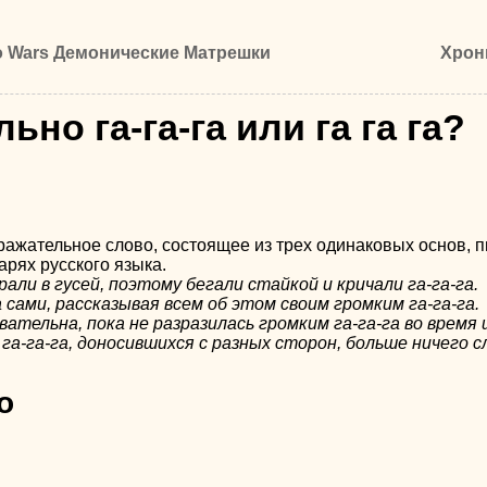
ro Wars Демонические Матрешки
Хрон
ьно га-га-га или га га га?
ражательное слово, состоящее из трех одинаковых основ, 
рях русского языка.
рали в гусей, поэтому бегали стайкой и кричали га-га-га.
а сами, рассказывая всем об этом своим громким га-га-га.
вательна, пока не разразилась громким га-га-га во время
га-га-га, доносившихся с разных сторон, больше ничего 
о