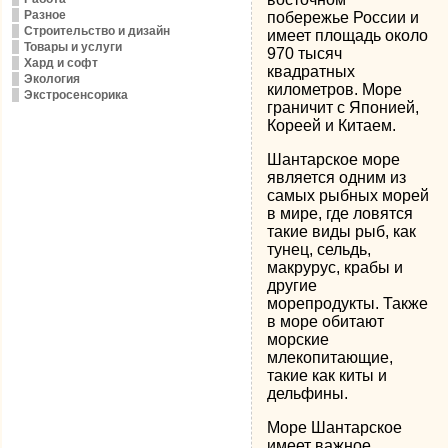
Разное
побережье России и
Строительство и дизайн
имеет площадь около
Товары и услуги
970 тысяч
Хард и софт
квадратных
Экология
километров. Море
Экстросенсорика
граничит с Японией,
Кореей и Китаем.
Шантарское море
является одним из
самых рыбных морей
в мире, где ловятся
такие виды рыб, как
тунец, сельдь,
макрурус, крабы и
другие
морепродукты. Также
в море обитают
морские
млекопитающие,
такие как киты и
дельфины.
Море Шантарское
имеет важное