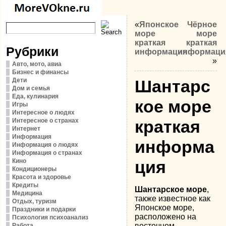
«
Японское
Чёрное
море
море
краткая
краткая
Рубрики
информация
информаци
»
Авто, мото, авиа
Бизнес и финансы
Дети
Шантарс
Дом и семья
Еда, кулинария
кое море
Игры
Интересное о людях
Интересное о странах
краткая
Интернет
Информация
информа
Информация о людях
Информация о странах
Кино
ция
Кондиционеры
Красота и здоровье
Кредиты
Шантарское море
,
Медицина
также известное как
Отдых, туризм
Японское море,
Праздники и подарки
расположено на
Психология психоанализ
восточном
Работа