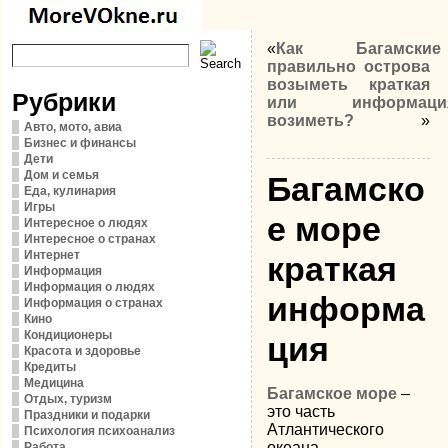
«
Как
Багамские
правильно
острова
возыметь
краткая
Рубрики
или
информаци
возиметь?
»
Авто, мото, авиа
Бизнес и финансы
Дети
Дом и семья
Багамско
Еда, кулинария
Игры
е море
Интересное о людях
Интересное о странах
Интернет
краткая
Информация
Информация о людях
информа
Информация о странах
Кино
Кондиционеры
ция
Красота и здоровье
Кредиты
Медицина
Багамское море
–
Отдых, туризм
это часть
Праздники и подарки
Атлантического
Психология психоанализ
океана,
Работа