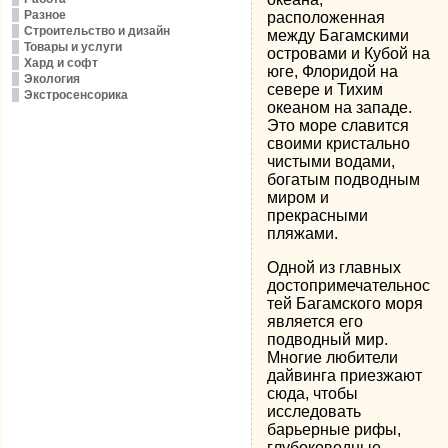
Разное
расположенная
Строительство и дизайн
между Багамскими
Товары и услуги
островами и Кубой на
Хард и софт
юге, Флоридой на
Экология
севере и Тихим
Экстросенсорика
океаном на западе.
Это море славится
своими кристально
чистыми водами,
богатым подводным
миром и
прекрасными
пляжами.
Одной из главных
достопримечательнос
тей Багамского моря
является его
подводный мир.
Многие любители
дайвинга приезжают
сюда, чтобы
исследовать
барьерные рифы,
глубоководные