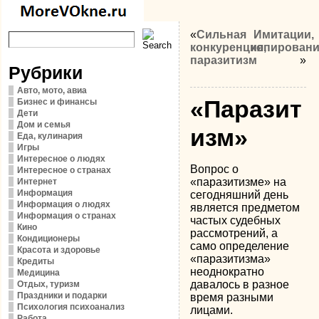
«
Сильная
Имитации,
конкуренция,
копирован
паразитизм
»
Рубрики
Авто, мото, авиа
«Паразит
Бизнес и финансы
Дети
Дом и семья
изм»
Еда, кулинария
Игры
Интересное о людях
Вопрос о
Интересное о странах
«паразитизме» на
Интернет
Информация
сегодняшний день
Информация о людях
является предметом
Информация о странах
частых судебных
Кино
рассмотрений, а
Кондиционеры
само определение
Красота и здоровье
«паразитизма»
Кредиты
неоднократно
Медицина
давалось в разное
Отдых, туризм
Праздники и подарки
время разными
Психология психоанализ
лицами.
Работа