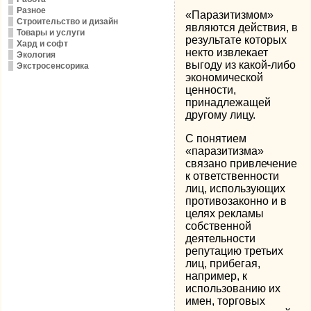
Разное
«Паразитизмом»
Строительство и дизайн
являются действия, в
Товары и услуги
результате которых
Хард и софт
некто извлекает
Экология
выгоду из какой-либо
Экстросенсорика
экономической
ценности,
принадлежащей
другому лицу.
С понятием
«паразитизма»
связано привлечение
к ответственности
лиц, использующих
противозаконно и в
целях рекламы
собственной
деятельности
репутацию третьих
лиц, прибегая,
например, к
использованию их
имен, торговых