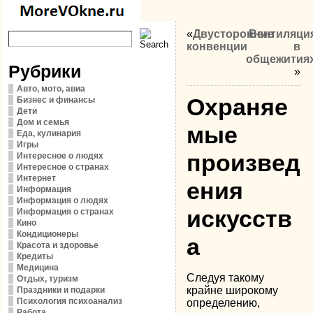
«
Двусторонние
Вентиляци
конвенции
в
общежития
Рубрики
»
Авто, мото, авиа
Охраняе
Бизнес и финансы
Дети
Дом и семья
мые
Еда, кулинария
Игры
произвед
Интересное о людях
Интересное о странах
Интернет
ения
Информация
Информация о людях
искусств
Информация о странах
Кино
Кондиционеры
а
Красота и здоровье
Кредиты
Медицина
Следуя такому
Отдых, туризм
крайне широкому
Праздники и подарки
Психология психоанализ
определению,
Работа