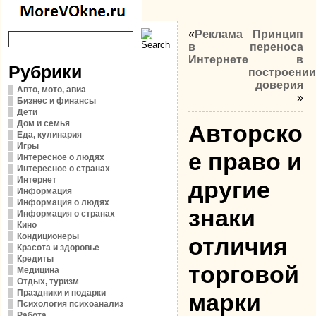
«
Реклама
Принцип
в
переноса
Интернете
в
Рубрики
построении
доверия
Авто, мото, авиа
»
Бизнес и финансы
Дети
Дом и семья
Авторско
Еда, кулинария
Игры
е право и
Интересное о людях
Интересное о странах
Интернет
другие
Информация
Информация о людях
знаки
Информация о странах
Кино
Кондиционеры
отличия
Красота и здоровье
Кредиты
торговой
Медицина
Отдых, туризм
Праздники и подарки
марки
Психология психоанализ
Работа