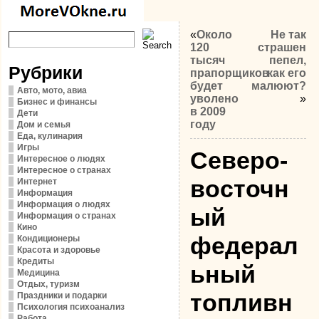
«
Около
Не так
120
страшен
тысяч
пепел,
Рубрики
прапорщиков
как его
будет
малюют?
Авто, мото, авиа
уволено
»
Бизнес и финансы
в 2009
Дети
году
Дом и семья
Еда, кулинария
Игры
Северо-
Интересное о людях
Интересное о странах
восточн
Интернет
Информация
Информация о людях
ый
Информация о странах
Кино
федерал
Кондиционеры
Красота и здоровье
Кредиты
ьный
Медицина
Отдых, туризм
топливн
Праздники и подарки
Психология психоанализ
Работа