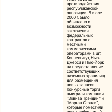
противодействия
республиканской
оппозиции. В июле
2000 г. было
объявлено о
возможности
заключения
федеральных
контрактов с
местными
коммерческими
операторами в шт.
Коннектикут, Нью-
Джерси и Нью-Йорк
на предоставление
соответствующих
наземных хранилищ
для размещения
новых запасов.
Конкурсные торги
выиграли компании
"Эквива Трэйдинг"и
"Морган Стэнли",
которые поместили
весь необходимый