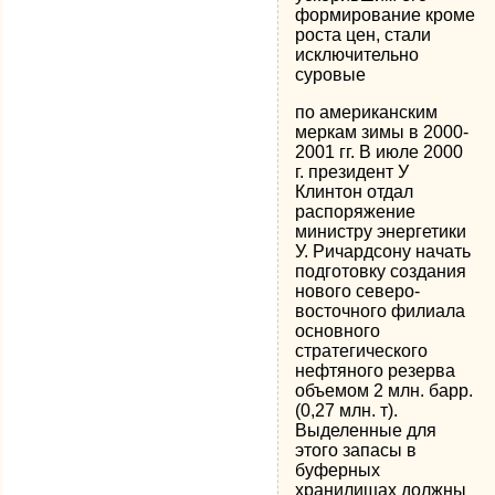
формирование кроме
роста цен, стали
исключительно
суровые
по американским
меркам зимы в 2000-
2001 гг. В июле 2000
г. президент У
Клинтон отдал
распоряжение
министру энергетики
У. Ричардсону начать
подготовку создания
нового северо-
восточного филиала
основного
стратегического
нефтяного резерва
объемом 2 млн. барр.
(0,27 млн. т).
Выделенные для
этого запасы в
буферных
хранилищах должны