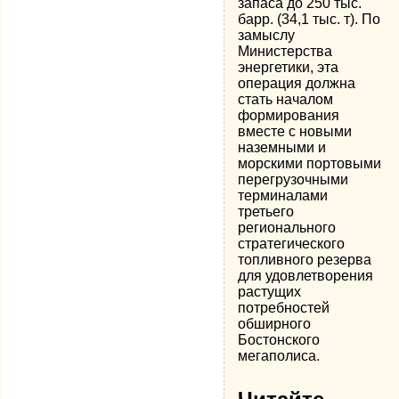
запаса до 250 тыс.
барр. (34,1 тыс. т). По
замыслу
Министерства
энергетики, эта
операция должна
стать началом
формирования
вместе с новыми
наземными и
морскими портовыми
перегрузочными
терминалами
третьего
регионального
стратегического
топливного резерва
для удовлетворения
растущих
потребностей
обширного
Бостонского
мегаполиса.