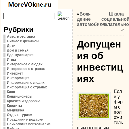
«
Вож­
Шкала
дение
социально
автомобиля
желательно
Рубрики
»
Авто, мото, авиа
Допущен
Бизнес и финансы
Дети
Дом и семья
ия об
Еда, кулинария
Игры
инвестиц
Интересное о людях
Интересное о странах
Интернет
иях
Информация
Информация о людях
Информация о странах
Есл
Кино
и у
Кондиционеры
Красота и здоровье
фир
Кредиты
м с
Медицина
пол
Отдых, туризм
ожи
Праздники и подарки
тель
Психология психоанализ
ным основным
Работа