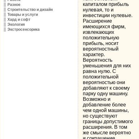
капиталом прибыль
Разное
нулевая, то и
Строительство и дизайн
Товары и услуги
инвестиции нулевые.
Хард и софт
Расширение
Экология
имеющихся фирм,
Экстросенсорика
извлекающих
положительную
прибыль, носит
вероятностный
характер.
Вероятность
уменьшения для них
равна нулю. С
положительной
вероятностью они
добавляют к своему
парку одну машину.
Возможно и
добавление более
чем одной машины,
но существуют
границы допустимого
расширения. В том
же смысле вероятно
и сокращение