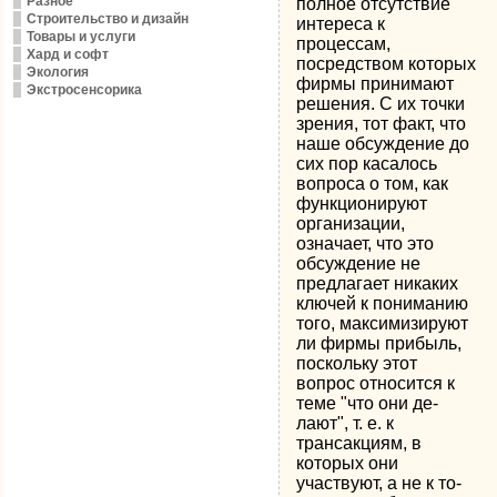
Разное
полное отсутствие
Строительство и дизайн
интереса к
Товары и услуги
процессам,
Хард и софт
посредством которых
Экология
фирмы принимают
Экстросенсорика
решения. С их точки
зрения, тот факт, что
наше об­суждение до
сих пор касалось
вопроса о том, как
функциониру­ют
организации,
означает, что это
обсуждение не
предлагает никаких
ключей к пониманию
того, максимизируют
ли фирмы прибыль,
поскольку этот
вопрос относится к
теме "что они де­
лают", т. е. к
трансакциям, в
которых они
участвуют, а не к то­