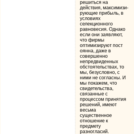
решиться на
действия, максимизи­
рующие прибыль, в
условиях
селекционного
равновесия. Одна­ко
если они заявляют,
что фирмы
оптимизируют пост
оянна, даже в
совершенно
непредвиденных
обстоятельствах, то
мы, безусловно, с
ними не согласны. И
мы покажем, что
свидетель­ства,
связанные с
процессом принятия
решений, имеют
весьма
существенное
отношение к
предмету
разногласий.