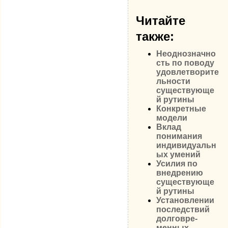
Читайте
также:
Неоднозначно
сть по поводу
удовлетворите
льности
существующе
й рутины
Конкретные
модели
Вклад
понимания
индивидуальн
ых уме­ний
Усилия по
внедрению
существующе
й рутины
Установлении
последствий
долговре­
менных