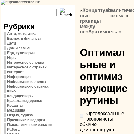
«
Концептуаль­
Аналитиче
ные
схема
»
границы
Рубрики
между
необратимостью
Авто, мото, авиа
Бизнес и финансы
Дети
Дом и семья
Оптимал
Еда, кулинария
Игры
ьные и
Интересное о людях
Интересное о странах
Интернет
оптимиз
Информация
Информация о людях
ирующие
Информация о странах
Кино
Кондиционеры
рутины
Красота и здоровье
Кредиты
Медицина
Ортодоксальные
Отдых, туризм
экономисты
Праздники и подарки
обычно
Психология психоанализ
демонстрируют
Работа