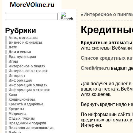
«
Интересное о пингв
Кредитны
Рубрики
Авто, мото, авиа
Кредитные автоматы
Бизнес и финансы
Дети
wmz системы Вебмани 
Дом и семья
Еда, кулинария
Список кредитных ав
Игры
Интересное о людях
Credit4me.ru
выдает де
Интересное о странах
Интернет
Информация
Для получения денег в 
Информация о людях
вашего аттестата Вебм
Информация о странах
wmz кошелек.
Кино
Кондиционеры
Вернуть кредит надо не
Красота и здоровье
Кредиты
Медицина
По информации сайта
Отдых, туризм
кредитных автоматах и 
Праздники и подарки
Интернет.
Психология психоанализ
Работа