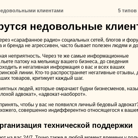
 недовольными клиентами
5 типов
рутся недовольные клие
рез «сарафанное радио» социальных сетей, блогов и фору
 и бренда не агрессивен, часто бывает полезен людям и до
ная неприятность. Через те же самые информационные
 льете патоку на мельницу вашего бизнеса, до сведения
оходить и негативная информация о вас и всех ваших
ринской линии. Кто-то распространяет негативные отзывы,
ших товаров, критикует каждый шаг.
риятных людей, которые омрачают будни бизнесменов, назыв
Плохой адвокат», «адвокат-наоборот».
принять, чтобы у вас не появился личный бедовый адвокат?
охожего, совершенно индифферентно относящегося к ваше
организация технической поддержки
ют на вас 24/7. Точно также в любой момент времени у пол