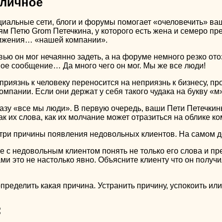
 личное
иальные сети, блоги и форумы помогает «очеловечить» ваш
м Петю Grom Петечкина, у которого есть жена и семеро пре
тижения… «нашей компании».
вью он мог нечаянно задеть, а на форуме немного резко ото
ное сообщение… Да много чего он мог. Мы же все люди!
приязнь к человеку переносится на неприязнь к бизнесу, про
мпании. Если они держат у себя такого чудака на букву «м»
азу «все мы люди». В первую очередь, ваши Пети Петечки
как их слова, как их молчание может отразиться на облике к
три причины появления недовольных клиентов. На самом де
е с недовольным клиентом понять не только его слова и пр
и это не настолько явно. Объясните клиенту что он получил
пределить какая причина. Устранить причину, успокоить ил
: