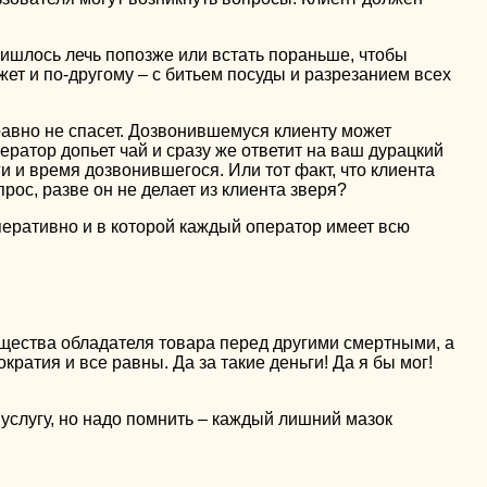
ришлось лечь попозже или встать пораньше, чтобы
жет и по-другому – с битьем посуды и разрезанием всех
равно не спасет. Дозвонившемуся клиенту может
ратор допьет чай и сразу же ответит на ваш дурацкий
 и время дозвонившегося. Или тот факт, что клиента
рос, разве он не делает из клиента зверя?
перативно и в которой каждый оператор имеет всю
щества обладателя товара перед другими смертными, а
кратия и все равны. Да за такие деньги! Да я бы мог!
и услугу, но надо помнить – каждый лишний мазок