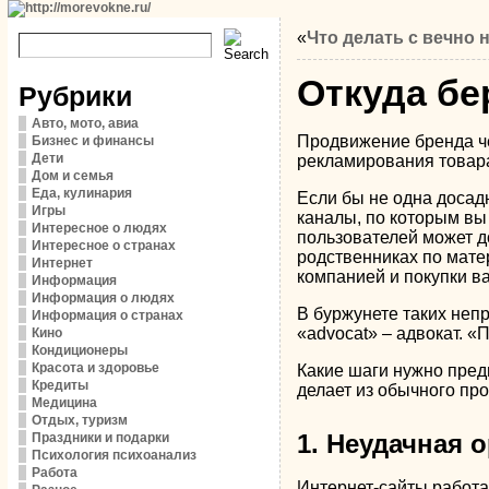
«
Что делать с вечно
Откуда бе
Рубрики
Авто, мото, авиа
Продвижение бренда че
Бизнес и финансы
Дети
рекламирования товара
Дом и семья
Еда, кулинария
Если бы не одна досад
Игры
каналы, по которым вы
Интересное о людях
пользователей может д
Интересное о странах
родственниках по мате
Интернет
компанией и покупки ва
Информация
Информация о людях
В буржунете таких неп
Информация о странах
«advocat» – адвокат. «
Кино
Кондиционеры
Красота и здоровье
Какие шаги нужно пред
Кредиты
делает из обычного пр
Медицина
Отдых, туризм
1. Неудачная 
Праздники и подарки
Психология психоанализ
Работа
Интернет-сайты работа