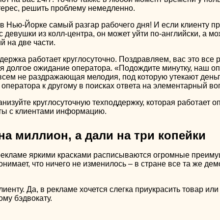
терес, решить проблему немедленно.
 в Нью-Йорке самый разгар рабочего дня! И если клиенту п
девушки из колл-центра, он может уйти по-английски, а мо
 на две части.
держка работает круглосуточно. Поздравляем, вас это все 
я долгое ожидание оператора. «Подождите минутку, наш опе
всем не раздражающая мелодия, под которую утекают деньги
оператора к другому в поисках ответа на элементарный воп
низуйте круглосуточную техподдержку, которая работает о
ты с клиентами информацию.
на миллион, а дали на три копейки
 рекламе яркими красками расписываются огромные преиму
онимает, что ничего не изменилось – в стране все та же демо
лиенту. Да, в рекламе хочется слегка приукрасить товар ил
ому бэдвокату.