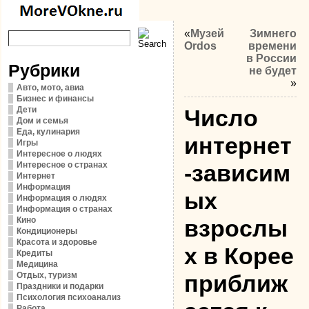
«
Музей
Зимнего
Ordos
времени
в России
Рубрики
не будет
»
Авто, мото, авиа
Бизнес и финансы
Дети
Число
Дом и семья
Еда, кулинария
интернет
Игры
Интересное о людях
Интересное о странах
-зависим
Интернет
Информация
ых
Информация о людях
Информация о странах
Кино
взрослы
Кондиционеры
Красота и здоровье
х в Корее
Кредиты
Медицина
Отдых, туризм
приближ
Праздники и подарки
Психология психоанализ
Работа