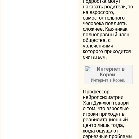
подростка могут
наказать родители, то
на взрослого,
самостоятельного
человека повлиять
сложнее. Как-никак,
полноправный член
общества, с
увлечениями
которого приходится
считаться.
Интернет в Кореи.
Профессор
нейропсихиатрии
Хан Дук-хюн говорит
о том, что взрослые
игроки приходят в
реабилитационный
центр лишь тогда,
когда ощущают
серьезные проблемы