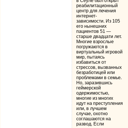
в Сеуле был открыт
реабилитационный
центр для лечения
интернет-
зависимости. Из 105
его нынешних
пациентов 51 —
старше двадцати лет.
Многие взрослые
погружаются в
виртуальный игровой
мир, пытаясь
избавиться от
стрессов, вызванных
безработицей или
проблемами в семье.
Но, заразившись
геймерской
одержимостью,
многие из многих
идут на преступления
или, в лучшем
случае, охотно
соглашаются на
развод. Если