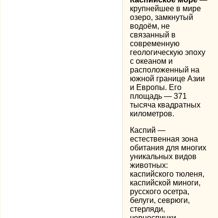
крупнейшее в мире
озеро, замкнутый
водоём, не
связанный в
современную
геологическую эпоху
с океаном и
расположенный на
южной границе Азии
и Европы. Его
площадь — 371
тысяча квадратных
километров.
Каспий —
естественная зона
обитания для многих
уникальных видов
животных:
каспийского тюленя,
каспийской миноги,
русского осетра,
белуги, севрюги,
стерляди,
черноспинки,