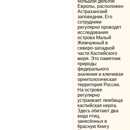
большой дельтой
Европы, расположен
Астраханский
заповедник. Его
сотрудники
регулярно проводят
исследования
острова Малый
Жемчужный в
северо-западной
части Каспийского
моря. Это памятник
природы
федерального
значения и ключевая
орнитологическая
территория России.
На острове
регулярно
устраивает лежбища
каспийская нерпа.
Здесь обитают два
вида птиц,
занесённых в
Красную Книгу