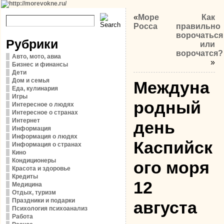
«
Море
Как
Росса
правильно
ворочаться
Рубрики
или
ворочатся?
Авто, мото, авиа
»
Бизнес и финансы
Дети
Дом и семья
Междуна
Еда, кулинария
Игры
родный
Интересное о людях
Интересное о странах
Интернет
день
Информация
Информация о людях
Каспийск
Информация о странах
Кино
Кондиционеры
ого моря
Красота и здоровье
Кредиты
12
Медицина
Отдых, туризм
Праздники и подарки
августа
Психология психоанализ
Работа