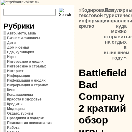
«
Кодирование
Популярн
текстовой
туристичес
информации
направлени
Рубрики
кратко
куда
можно
Авто, мото, авиа
отправитьс
Бизнес и финансы
на отдых
Дети
в
Дом и семья
Еда, кулинария
нынешнем
Игры
году
»
Интересное о людях
Интересное о странах
Battlefield
Интернет
Информация
Информация о людях
Bad
Информация о странах
Кино
Company
Кондиционеры
Красота и здоровье
Кредиты
2 краткий
Медицина
Отдых, туризм
обзор
Праздники и подарки
Психология психоанализ
Работа
игры,