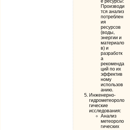
е ресурсы:
Производи
тся анализ
потреблен
ия
ресурсов
(воды,
энергии и
материало
в) и
разработк
а
рекоменда
ций по их
эффектив
ному
использов
анию.
Инженерно-
гидрометеороло
гические
исследования:
Анализ
метеороло
гических