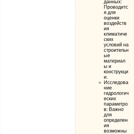
данных:
Проводитс
я для
оценки
воздейств
ия
климатиче
ских
условий на
строительн
ые
материал
ы и
конструкци
и.
Исследова
ние
гидрологич
еских
параметро
в: Важно
для
определен
ия
возможны