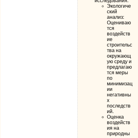
исследования:
Экологиче
ский
анализ:
Оцениваю
тся
воздейств
ие
строительс
тва на
окружающ
ую среду и
предлагаю
тся меры
по
минимизац
ии
негативны
х
последств
ий.
Оценка
воздейств
ия на
природны