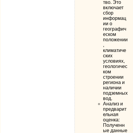
тво. Это
включает
сбор
информац
ии о
географич
еском
положении
,
климатиче
ских
условиях,
геологичес
ком
строении
региона и
наличии
подземных
вод.
Анализ и
предварит
ельная
оценка:
Полученн
ые данные