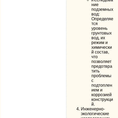
ние
подземных
вод:
Определяе
тся
уровень
грунтовых
вод, их
режим и
химически
й состав,
что
позволяет
предотвра
тить
проблемы
с
подтоплен
ием и
коррозией
конструкци
й.
Инженерно-
экологические