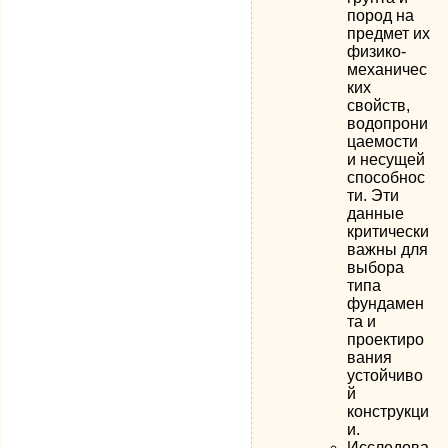
пород на
предмет их
физико-
механичес
ких
свойств,
водопрони
цаемости
и несущей
способнос
ти. Эти
данные
критически
важны для
выбора
типа
фундамен
та и
проектиро
вания
устойчиво
й
конструкци
и.
Исследова