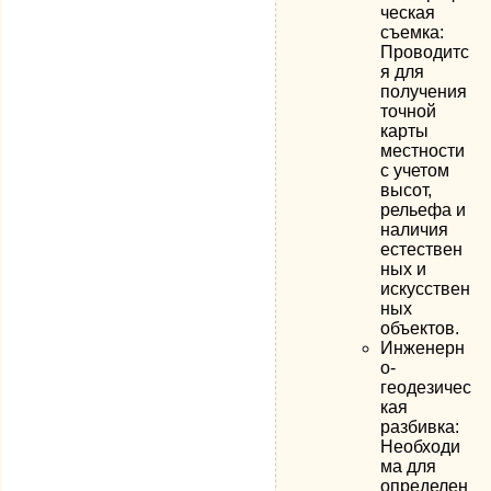
ческая
съемка:
Проводитс
я для
получения
точной
карты
местности
с учетом
высот,
рельефа и
наличия
естествен
ных и
искусствен
ных
объектов.
Инженерн
о-
геодезичес
кая
разбивка:
Необходи
ма для
определен