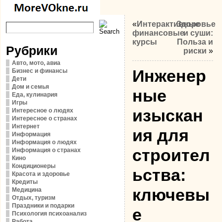
«
Интерактивные
Здоровье
финансовые
и суши:
курсы
Польза и
Рубрики
риски
»
Авто, мото, авиа
Инженер
Бизнес и финансы
Дети
Дом и семья
ные
Еда, кулинария
Игры
изыскан
Интересное о людях
Интересное о странах
Интернет
ия для
Информация
Информация о людях
строител
Информация о странах
Кино
Кондиционеры
ьства:
Красота и здоровье
Кредиты
ключевы
Медицина
Отдых, туризм
Праздники и подарки
е
Психология психоанализ
Работа