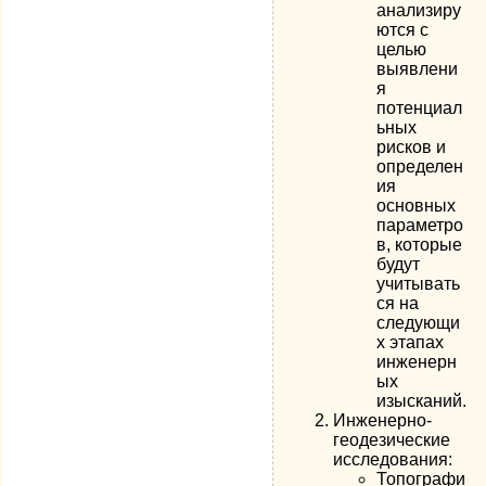
анализиру
ются с
целью
выявлени
я
потенциал
ьных
рисков и
определен
ия
основных
параметро
в, которые
будут
учитывать
ся на
следующи
х этапах
инженерн
ых
изысканий.
Инженерно-
геодезические
исследования:
Топографи