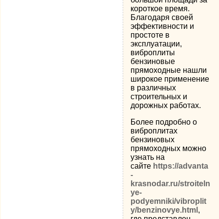
короткое время.
Благодаря своей
эффективности и
простоте в
эксплуатации,
виброплиты
бензиновые
прямоходные нашли
широкое применение
в различных
строительных и
дорожных работах.
Более подробно о
виброплитах
бензиновых
прямоходных можно
узнать на
сайте
https://advanta
-
krasnodar.ru/stroiteln
ye-
podyemniki/vibroplit
y/benzinovye.html
,
где представлен