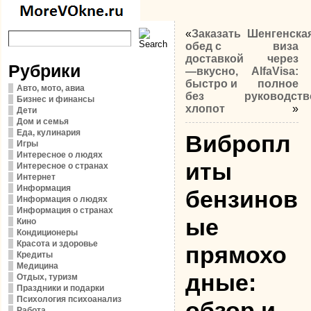
«
Заказать
Шенгенска
обед с
виза
доставкой
через
Рубрики
—вкусно,
AlfaVisa:
быстро и
полное
Авто, мото, авиа
без
руководств
Бизнес и финансы
хлопот
»
Дети
Дом и семья
Еда, кулинария
Вибропл
Игры
Интересное о людях
иты
Интересное о странах
Интернет
Информация
бензинов
Информация о людях
Информация о странах
ые
Кино
Кондиционеры
Красота и здоровье
прямохо
Кредиты
Медицина
дные:
Отдых, туризм
Праздники и подарки
Психология психоанализ
обзор и
Работа