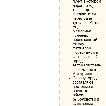
пункт, в котором
дорога и ж/д-
транспорт
соединяются
через один
тунель — Антон
Андэрсон
Мемориал
Туннель,
проложенный
между
Уиттиером и
Портейджем и
связывающий
город с
автомагистраль
ю, ведущей в
Анкоридж
.
Основу города
составляют
портовые и
военные
объекты,
рыболовство и
суммарные