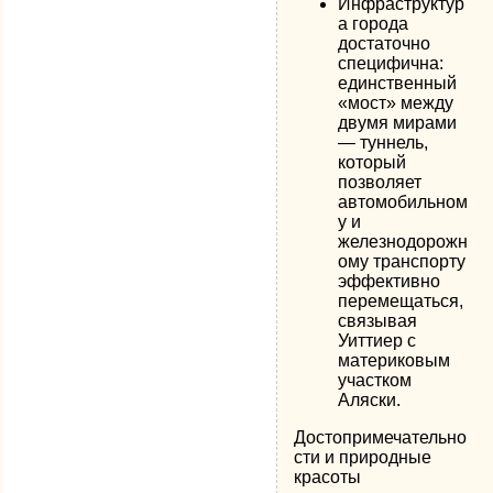
Инфраструктур
а города
достаточно
специфична:
единственный
«мост» между
двумя мирами
— туннель,
который
позволяет
автомобильном
у и
железнодорожн
ому транспорту
эффективно
перемещаться,
связывая
Уиттиер с
материковым
участком
Аляски.
Достопримечательно
сти и природные
красоты