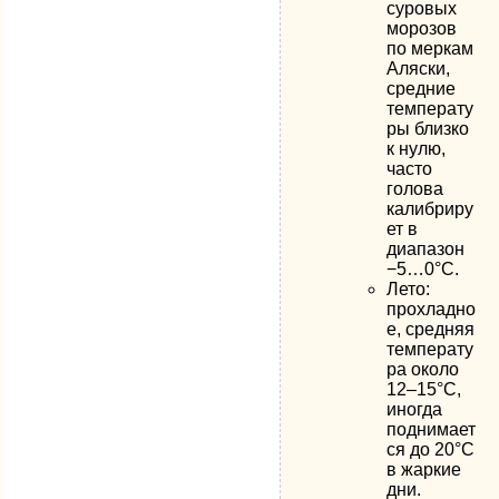
суровых
морозов
по меркам
Аляски,
средние
температу
ры близко
к нулю,
часто
голова
калибриру
ет в
диапазон
−5…0°C.
Лето:
прохладно
е, средняя
температу
ра около
12–15°C,
иногда
поднимает
ся до 20°C
в жаркие
дни.