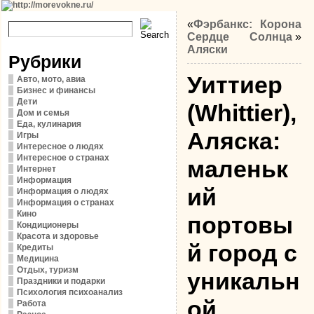
«
Фэрбанкс:
Корона
Сердце
Солнца
»
Аляски
Рубрики
Уиттиер
Авто, мото, авиа
Бизнес и финансы
Дети
(Whittier),
Дом и семья
Еда, кулинария
Аляска:
Игры
Интересное о людях
Интересное о странах
маленьк
Интернет
Информация
ий
Информация о людях
Информация о странах
Кино
портовы
Кондиционеры
Красота и здоровье
й город с
Кредиты
Медицина
Отдых, туризм
уникальн
Праздники и подарки
Психология психоанализ
ой
Работа