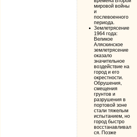
времена Второй
мировой войны
и
послевоенного
периода.
Землетрясение
1964 года:
Великое
Аляскинское
землетрясение
оказало
значительное
воздействие на
город и его
окрестности.
Обрушения,
смещения
грунтов и
разрушения в
портовой зоне
стали тяжелым
испытанием, но
город быстро
восстанавливал
ся. Позже