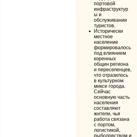
портовой
инфраструктур
ы и
обслуживании
туристов.
Исторически
местное
население
формировалось
под влиянием
коренных
общин региона
и переселенцев,
что отразилось
в культурном
миксе города.
Сейчас
основную часть
населения
составляют
жители, чья
работа связана
с портом,
логистикой,
рыболовством и