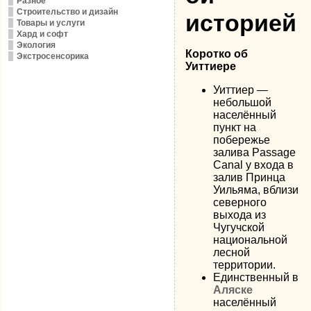
Разное
Строительство и дизайн
историей
Товары и услуги
Хард и софт
Экология
Коротко об
Экстросенсорика
Уиттиере
Уиттиер —
небольшой
населённый
пункт на
побережье
залива Passage
Canal у входа в
залив Принца
Уильяма, вблизи
северного
выхода из
Чугучской
национальной
лесной
территории.
Единственный в
Аляске
населённый