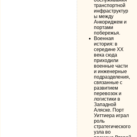
транспортной
инфраструктур
ы между
Анкориджем и
портами
побережья.
Военная
история: в
середине XX
века сюда
приходили
военные части
и инженерные
подразделения,
связанные с
развитием
перевозок и
логистики в
Западной
Аляске. Порт
Уиттиера играл
роль
стратегического
узла во