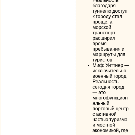
Реальность:
благодаря
туннелю доступ
к городу стал
проще, а
морской
транспорт
расширил
время
пребывания и
маршруты для
туристов.
Миф: Уиттиер —
исключительно
военный город.
Реальность:
сегодня город
— это
многофункцион
альный
портовый центр
с активной
частью туризма
и местной
экономикой, где