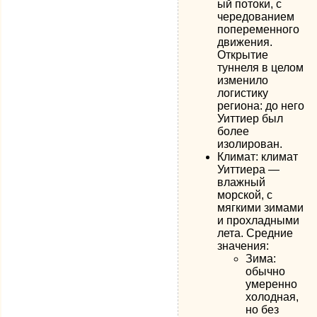
ый потоки, с
чередованием
попеременного
движения.
Открытие
туннеля в целом
изменило
логистику
региона: до него
Уиттиер был
более
изолирован.
Климат: климат
Уиттиера —
влажный
морской, с
мягкими зимами
и прохладными
лета. Средние
значения:
Зима:
обычно
умеренно
холодная,
но без