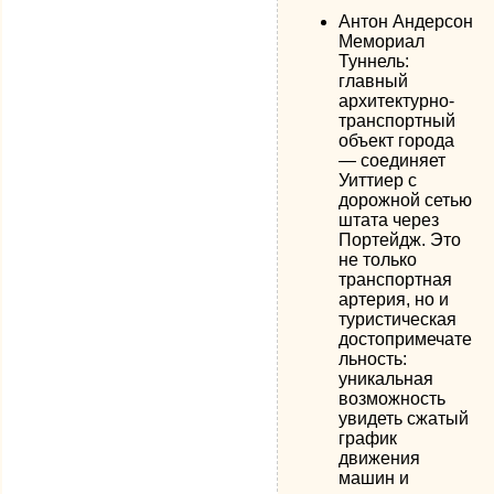
Антон Андерсон
Мемориал
Туннель:
главный
архитектурно-
транспортный
объект города
— соединяет
Уиттиер с
дорожной сетью
штата через
Портейдж. Это
не только
транспортная
артерия, но и
туристическая
достопримечате
льность:
уникальная
возможность
увидеть сжатый
график
движения
машин и