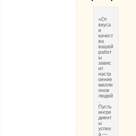
«От
вкуса
и
качест
ва
вашей
работ
ы
завис
ит
настр
оение
милли
онов
людей
.
Пусть
ингре
диент
ы
успех
а —