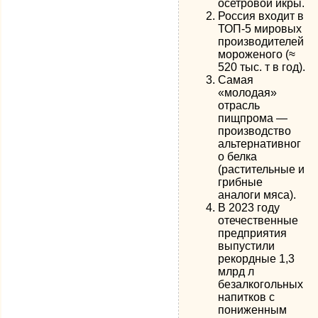
осетровой икры.
Россия входит в
ТОП-5 мировых
производителей
мороженого (≈
520 тыс. т в год).
Самая
«молодая»
отрасль
пищпрома —
производство
альтернативног
о белка
(растительные и
грибные
аналоги мяса).
В 2023 году
отечественные
предприятия
выпустили
рекордные 1,3
млрд л
безалкогольных
напитков с
пониженным