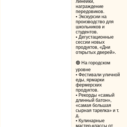
линейки,
награждение
передовиков.
• Экскурсии на
производство для
школьников и
студентов.
• Дегустационные
сессии новых
продуктов, «Дни
открытых дверей».
🟢 На городском
уровне
• Фестивали уличной
еды, ярмарки
фермерских
продуктов.
• Рекорды «самый
длинный батон»,
«самая большая
сырная тарелка» и т.
д.
• Кулинарные
мастер-классы от