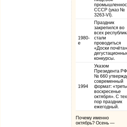
промышленнос
СССР (указ №
3263-VI).
Праздник
закрепился во
всех республик
1980-
стали
е
проводиться
«Доски почёта»
дегустационны
конкурсы.
Указом
Президента Р
№ 660 утвержд
современный
1994
формат: «треть
воскресенье
октября». С те
пор праздник
ежегодный.
Почему именно
октябрь? Осень —