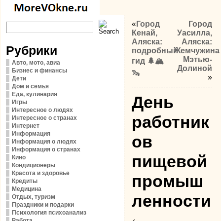
«
Город
Город
Кенай,
Уасилла,
Аляска:
Аляска:
Рубрики
подробный
Жемчужина
Мэтью-
гид 🌲🏔️
Авто, мото, авиа
Долиной
Бизнес и финансы
🦦
»
Дети
Дом и семья
Еда, кулинария
День
Игры
Интересное о людях
работник
Интересное о странах
Интернет
Информация
ов
Информация о людях
Информация о странах
пищевой
Кино
Кондиционеры
Красота и здоровье
промыш
Кредиты
Медицина
ленности
Отдых, туризм
Праздники и подарки
Психология психоанализ
Работа