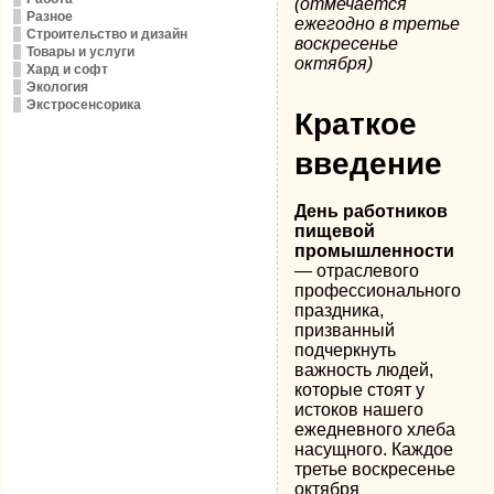
(отмечается
Разное
ежегодно в третье
Строительство и дизайн
воскресенье
Товары и услуги
октября)
Хард и софт
Экология
Экстросенсорика
Краткое
введение
День работников
пищевой
промышленности
― отраслевого
профессионального
праздника,
призванный
подчеркнуть
важность людей,
которые стоят у
истоков нашего
ежедневного хлеба
насущного. Каждое
третье воскресенье
октября