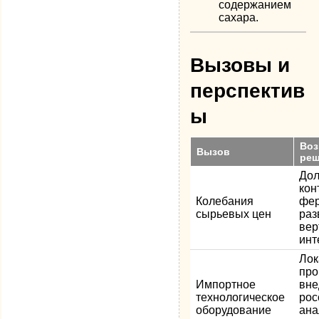
содержанием
сахара.
Вызовы и
перспектив
ы
Во
Вызов
реш
Дол
кон
Колебания
фе
сырьевых цен
раз
вер
инт
Лок
про
Импортное
вне
технологическое
рос
оборудование
ана