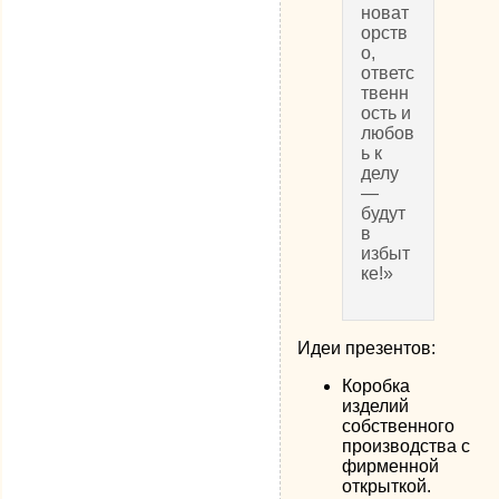
новат
орств
о,
ответс
твенн
ость и
любов
ь к
делу
—
будут
в
избыт
ке!»
Идеи презентов:
Коробка
изделий
собственного
производства с
фирменной
открыткой.