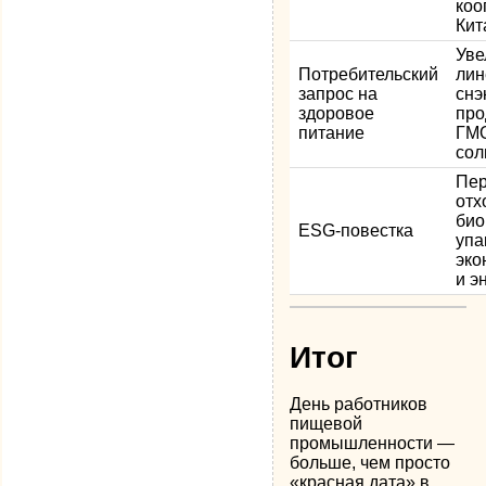
коо
Кит
Уве
Потребительский
лин
запрос на
снэ
здоровое
про
питание
ГМО
сол
Пер
отх
био
ESG-повестка
упа
эко
и э
Итог
День работников
пищевой
промышленности —
больше, чем просто
«красная дата» в