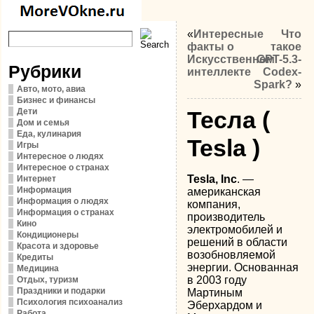
«
Интересные
Что
факты о
такое
Искусственном
GPT-5.3-
Рубрики
интеллекте
Codex-
Spark?
»
Авто, мото, авиа
Бизнес и финансы
Дети
Тесла (
Дом и семья
Еда, кулинария
Tesla )
Игры
Интересное о людях
Интересное о странах
Tesla, Inc
. —
Интернет
Информация
американская
Информация о людях
компания,
Информация о странах
производитель
Кино
электромобилей и
Кондиционеры
решений в области
Красота и здоровье
возобновляемой
Кредиты
энергии. Основанная
Медицина
в 2003 году
Отдых, туризм
Праздники и подарки
Мартиным
Психология психоанализ
Эберхардом и
Работа