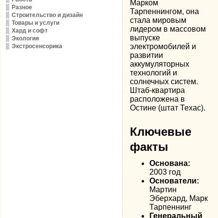
Марком
Разное
Тарпеннингом, она
Строительство и дизайн
стала мировым
Товары и услуги
лидером в массовом
Хард и софт
выпуске
Экология
электромобилей и
Экстросенсорика
развитии
аккумуляторных
технологий и
солнечных систем.
Штаб-квартира
расположена в
Остине (штат Техас).
Ключевые
факты
Основана:
2003 год
Основатели:
Мартин
Эберхард, Марк
Тарпеннинг
Генеральный