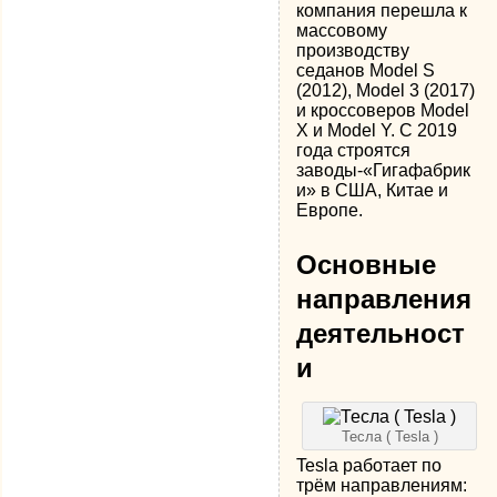
компания перешла к
массовому
производству
седанов Model S
(2012), Model 3 (2017)
и кроссоверов Model
X и Model Y. С 2019
года строятся
заводы-«Гигафабрик
и» в США, Китае и
Европе.
Основные
направления
деятельност
и
Тесла ( Tesla )
Tesla работает по
трём направлениям: