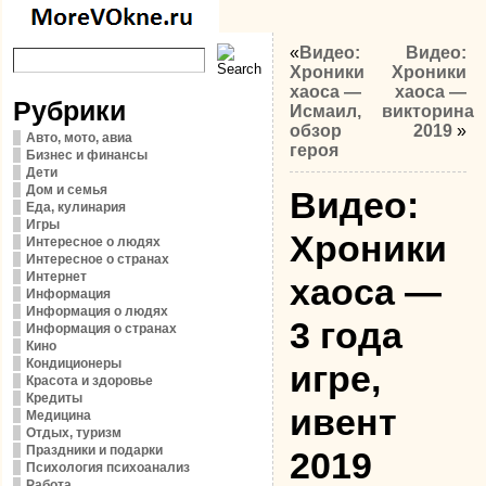
«
Видео:
Видео:
Хроники
Хроники
хаоса —
хаоса —
Рубрики
Исмаил,
викторина
обзор
2019
»
Авто, мото, авиа
героя
Бизнес и финансы
Дети
Дом и семья
Видео:
Еда, кулинария
Игры
Хроники
Интересное о людях
Интересное о странах
Интернет
хаоса —
Информация
Информация о людях
3 года
Информация о странах
Кино
Кондиционеры
игре,
Красота и здоровье
Кредиты
ивент
Медицина
Отдых, туризм
Праздники и подарки
2019
Психология психоанализ
Работа