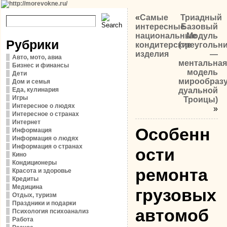
«
Самые
Триадный
интересные
Базовый
национальные
Модуль
Рубрики
кондитерские
(треугольн
изделия
—
Авто, мото, авиа
ментальная
Бизнес и финансы
модель
Дети
мирообраз
Дом и семья
Еда, кулинария
дуальной
Игры
Троицы)
Интересное о людях
»
Интересное о странах
Интернет
Особенн
Информация
Информация о людях
Информация о странах
ости
Кино
Кондиционеры
ремонта
Красота и здоровье
Кредиты
Медицина
грузовых
Отдых, туризм
Праздники и подарки
автомоб
Психология психоанализ
Работа